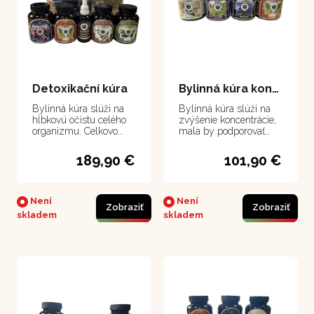
Detoxikační kúra
Bylinná kúra koncentrácia, pamäť, únava
Bylinná kúra slúži na
Bylinná kúra slúži na
hĺbkovú očistu celého
zvýšenie koncentrácie,
organizmu. Celkovo
mala by podporovať
regeneruje telo aj po
zlepšenie pamäte.
vírusových a
Pomáha pri
189,90 €
101,90 €
infekčných
odstraňovaní únavy,
ochoreniach, veľmi
vyčerpaní a zlepšuje
posilňuje imunitu a
psychickú kondíciu.
psychiku.
Není
Není
Zobraziť
Zobraziť
skladem
skladem