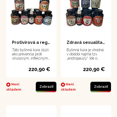
Protivírová a regeneračná kúra
Zdravá sexualita muži
Táto bylinná kúra slúži
Bylinná kúra je vhodná
ako prevencia proti
v období najmä tzv.
vírusovým, infekčným
„andropauzy“. Ide o
ochoreniam a pri
pokles kľúčových
zápaloch,
hormónov v organizme,
220,90 €
220,90 €
microzápaloch v tele.
ktorý sa môže prejaviť
už od 30. rokov.
Není
Není
Zobraziť
Zobraziť
skladem
skladem