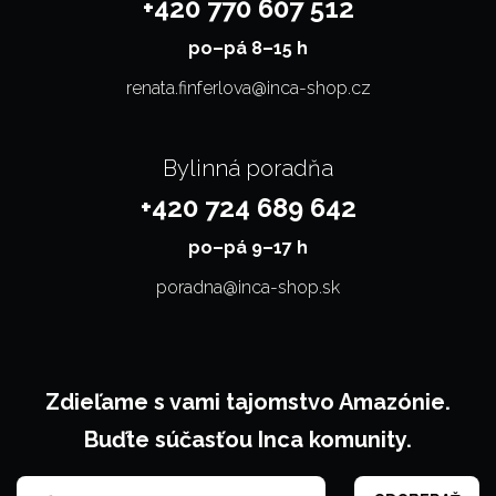
+420 770 607 512
po–⁠⁠⁠⁠⁠⁠pá 8–15 h
renata.finferlova@inca-shop.cz
Bylinná poradňa
+420 724 689 642
po–⁠⁠⁠⁠⁠⁠pá 9–17 h
poradna@inca-shop.sk
Zdieľame s vami tajomstvo Amazónie.
Buďte súčasťou Inca komunity.