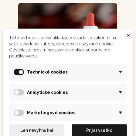
ženy, ktoré už
menštruáciu nemajú a
chcú si zachovať
mladistvý...
×
Tieto webové stránky ukladajú v súlade so zákonmi na
vaše zariadenie súbory, všeobecne nazývané cookies.
Odsúhlaste prosím nastavenie cookies súborov pre
použitie webu.
Technické cookies
Analytické cookies
Marketingové cookies
Len nevyhnutné
Prijať všetko