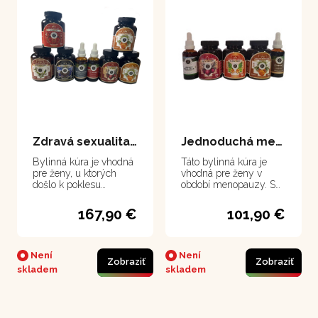
Zdravá sexualita ženy
Jednoduchá menopauza a menštruácia
Bylinná kúra je vhodná
Táto bylinná kúra je
pre ženy, u ktorých
vhodná pre ženy v
došlo k poklesu
období menopauzy. S
sexuálneho apetítu z
kombináciou prípravkov
dôvodu hormonálnych
z týchto rastlín prejdete
167,90 €
101,90 €
alebo emocionálnych
týmto náročnejším
porúch. Ide o pokles
obdobím ľahko, bez
kľúčových hormónov v
väčších problémov ako
organizme, ktorý sa
je potenie, návaly,
Není
Není
Zobraziť
Zobraziť
môže prejaviť už od 30.
migrény alebo silnejšie
skladem
skladem
rokov.
krvácanie či bolestivá
menštruácia ku koncu
menštruovania. Je
veľmi vhodná aj pre