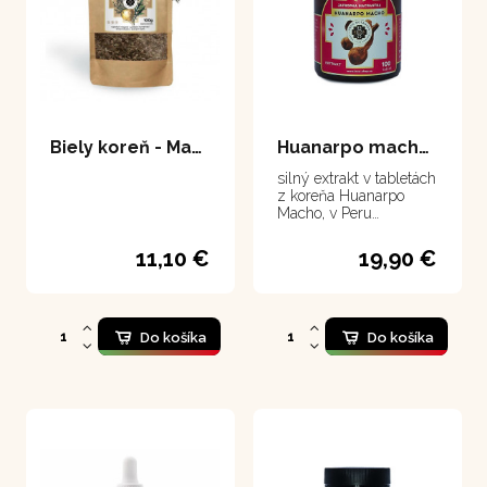
Biely koreň - Maca 100 g
Huanarpo macho - tablety 100 tabliet
silný extrakt v tabletách
z koreňa Huanarpo
Macho, v Peru
obľúbený prírodný
mužský stimulant
11,10 €
19,90 €
Do košíka
Do košíka