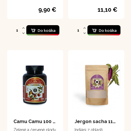
jablká, sú pozoruhodné
svojim obsahom
9,90 €
11,10 €
vitamínu C. Sú
najbohatším doteraz
objaveným zdrojom
vitamínu C, obsahujú
ho tridsaťkrát viac ako
Do košíka
Do košíka
citrusy. Majú preto
obrovský význam pre
ľudské zdravie a pre
podporu imunitného
systému.
Camu Camu 100 kapsúl
Jergon sacha 111 g
Zelené a červené plody
Indiáni z oblasti