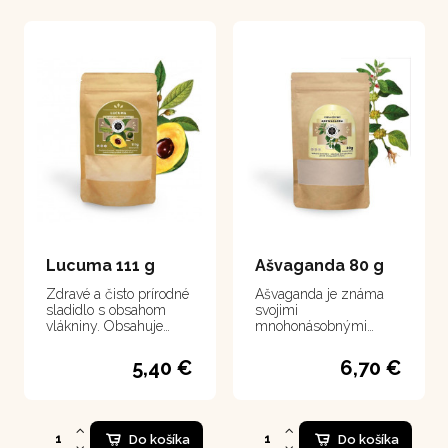
Lucuma 111 g
Ašvaganda 80 g
Zdravé a čisto prírodné
Ašvaganda je známa
sladidlo s obsahom
svojimi
vlákniny. Obsahuje
mnohonásobnými
veľké množstvo
pozitívnymi účinkami,
minerálnych látok a
predovšetkým
5,40 €
6,70 €
vitamínov. Draslík,
zvýšením vitality a
železo, zinok, vápnik,
zlepšením spánku
fosfor, omega kyseliny,
sacharidy, bielkoviny,
vitamíny skupiny B.
Do košíka
Do košíka