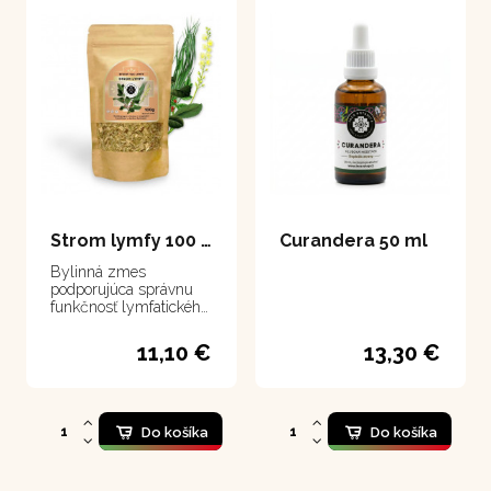
Strom lymfy 100 g
Curandera 50 ml
Bylinná zmes
podporujúca správnu
funkčnosť lymfatického
systému
11,10 €
13,30 €
Do košíka
Do košíka