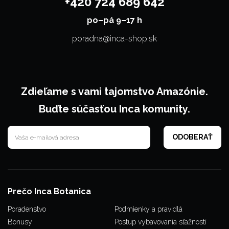
+420 724 689 642
po–⁠⁠⁠⁠⁠⁠pá 9–17 h
poradna@inca-shop.sk
Zdieľame s vami tajomstvo Amazónie.
Buďte súčasťou Inca komunity.
Prečo Inca Botanica
Poradenstvo
Podmienky a pravidlá
Bonusy
Postup vybavovania sťažností