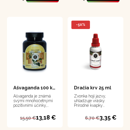
-50%
Ašvaganda 100 kapsúl
Dračia krv 25 ml
Ašvaganda je známá
Zvonka hojí jazvy,
svými mnohočetnými
uhladzuje vrásky.
pozitivními účinky,
Prírodné kvapky
především zvýšením
obsahujú maximálnu
vitality a zlepšením
koncentráciu miazgy
13,18 €
3,35 €
15,50 €
6,70 €
spánku
juhoamerického stromu
Croton lechleri. Akce se
vztahuje pouze na