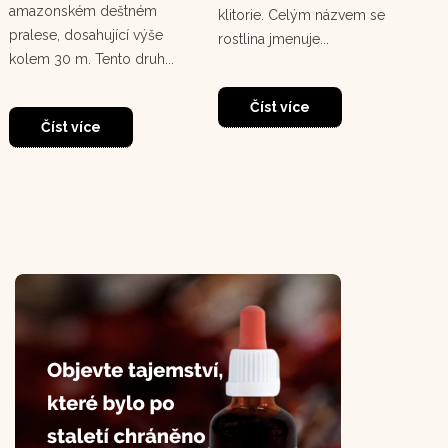
zář
amazonském deštném
klitorie. Celým názvem se
Cha
pralese, dosahující výše
rostlina jmenuje...
po
kolem 30 m. Tento druh...
pyr
Číst více
Číst více