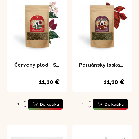
Červený plod - Spokojný muž 100 g
Peruánsky laskavec - Sanguinaria 80 g
11,10 €
11,10 €
Do košíka
Do košíka