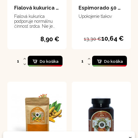
Fialová kukurica 150 g
Espimorado 50 ml
Fialová kukurica
Upokojenie tlakov
podporuje normálnu
činnosť srdca. Nie je
vhodné pre osoby s
nízkym tlakom!
10,64 €
8,90 €
13,30 €
Do košíka
Do košíka
×