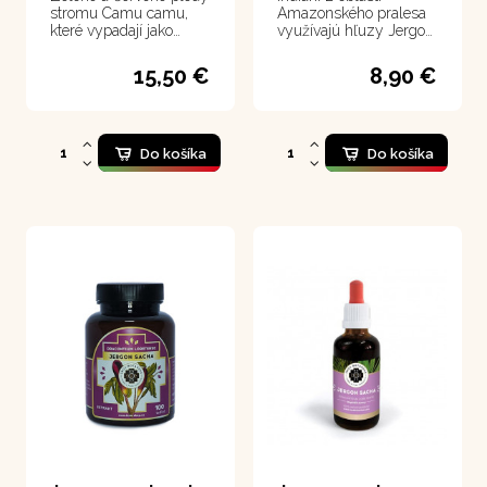
stromu Camu camu,
Amazonského pralesa
které vypadají jako
využívajú hľuzy Jergon
malá jablka, jsou
Sacha ako protijed v
pozoruhodné svým
prípade hmyzieho,
15,50 €
8,90 €
obsahem vitaminu C.
pavúčieho alebo
Jsou nejbohatším
hadieho uhryznutia. Nie
dosud objeveným
je určené pre deti.
zdrojem vitaminu C,
obsahují ho třicetkrát
Do košíka
Do košíka
více než citrusy. Mají
proto obrovský význam
pro lidské zdraví a pro
podporu imunitního
systému.