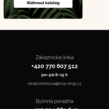
Zákaznícka linka
+420 770 607 512
po–⁠⁠⁠⁠⁠⁠pá 8–15 h
renata.finferlova@inca-shop.cz
Bylinná poradňa