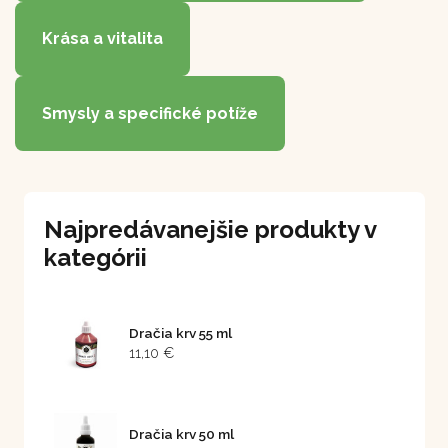
Krása a vitalita
Smysly a specifické potíže
Najpredávanejšie produkty v
kategórii
Dračia krv 55 ml
11,10 €
Dračia krv 50 ml