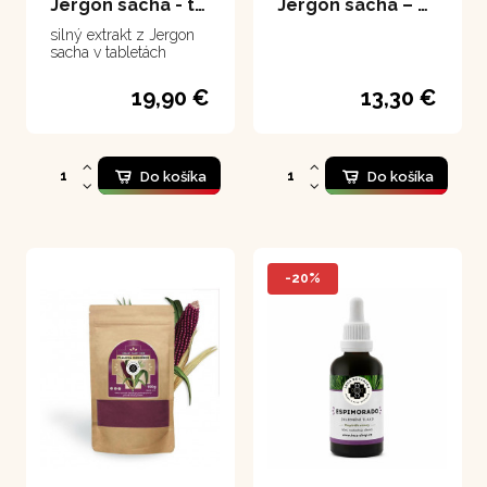
Jergon sacha - tablety 100 tabliet
Jergon sacha – extrakt 50 ml
silný extrakt z Jergon
sacha v tabletách
19,90 €
13,30 €
Do košíka
Do košíka
-20%