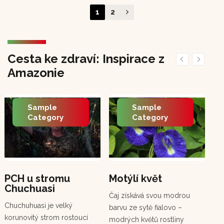
1
2
Cesta ke zdraví: Inspirace z
Amazonie
Sample
Sample
Category
Category
PCH u stromu
Motýlí květ
En
Chuchuasi
An
Čaj získává svou modrou
(c
Chuchuhuasi je velký
barvu ze sytě fialovo –
Ten
korunovitý strom rostoucí
modrých květů rostliny