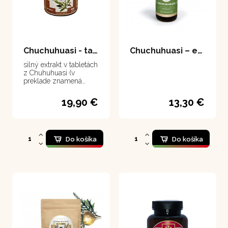
Chuchuhuasi - tablety 100 tabliet
Chuchuhuasi – extrakt 50 ml
silný extrakt v tabletách
z Chuhuhuasi (v
preklade znamená
"Chvejúci sa chrbát", čo
v kontexte našej reči
19,90 €
13,30 €
znamená "Opravený
chrbát")
Do košíka
Do košíka