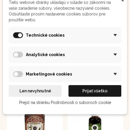
Tieto webové stránky ukladajú v súlade so zákonmi na
vaše zariadenie súbory, všeobecne nazývané cookies.
Odsúhlaste prosím nastavenie cookies súborov pre
Kurkuma 111 g
Aguaje 100 kapsúl
použitie webu.
zlatý poklad zdravia
V peruánskej
fytomedicíne sa traduje,
Technické cookies
že Aguaje má
schopnosť formovať
krásne telo u žien
5,40 €
15,50 €
Analytické cookies
Do košíka
Do košíka
Marketingové cookies
Len nevyhnutné
Prijať všetko
Prejsť na stránku Podrobnosti o súboroch cookie