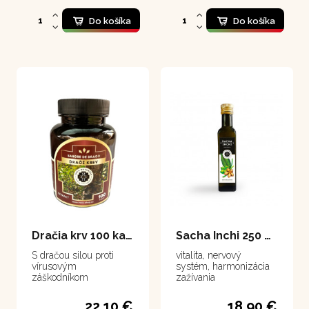
Dračí krev 25 ml. Sleva
50 % se vztahuje na
Do košíka
Do košíka
vybranou šarži z
důvodu použití
nevhodného kapátka.
Dračia krv 100 kapsúl
Sacha Inchi 250 ml
S dračou silou proti
vitalita, nervový
vírusovým
systém, harmonizácia
záškodníkom
zažívania
22,10 €
18,90 €