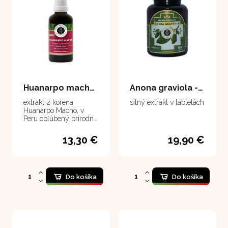
Huanarpo macho - extrakt 50 ml
Anona graviola - tablety 100 tabliet
extrakt z koreňa
silný extrakt v tabletách
Huanarpo Macho, v
Peru obľúbený prírodný
mužský stimulant
13,30 €
19,90 €
Do košíka
Do košíka