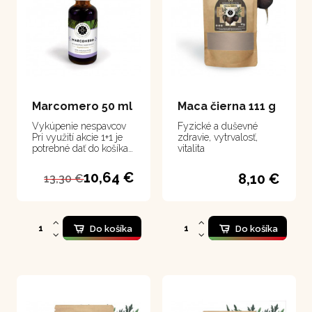
Marcomero 50 ml
Maca čierna 111 g
Vykúpenie nespavcov
Fyzické a duševné
Pri využití akcie 1+1 je
zdravie, vytrvalosť,
potrebné dať do košíka
vitalita
2 ks
10,64 €
8,10 €
13,30 €
Do košíka
Do košíka