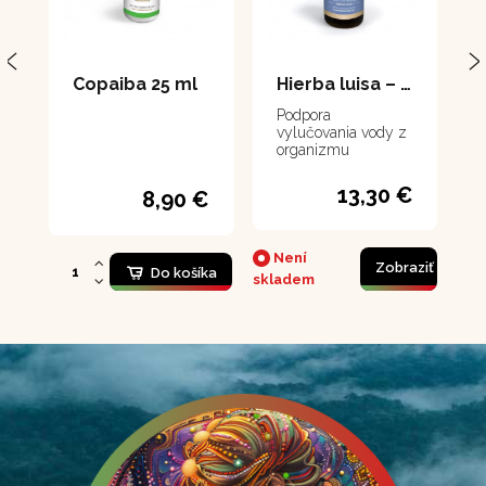
Copaiba 25 ml
Hierba luisa – extrakt 50 ml
Podpora
vylučovania vody z
organizmu
13,30 €
8,90 €
Není
Zobraziť
Do košíka
skladem