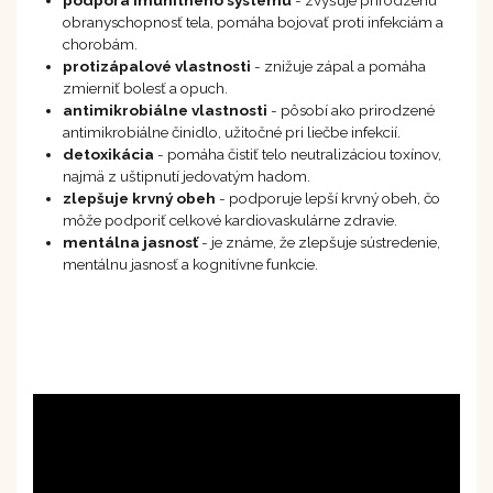
obranyschopnosť tela, pomáha bojovať proti infekciám a
chorobám.
protizápalové
vlastnosti
- znižuje zápal a pomáha
zmierniť bolesť a opuch.
antimikrobiálne vlastnosti
- pôsobí ako prirodzené
antimikrobiálne činidlo, užitočné pri liečbe infekcií.
detoxikácia
- pomáha čistiť telo neutralizáciou toxínov,
najmä z uštipnutí jedovatým hadom.
zlepšuje krvný obeh
- podporuje lepší krvný obeh, čo
môže podporiť celkové kardiovaskulárne zdravie.
mentálna jasnosť
- je známe, že zlepšuje sústredenie,
mentálnu jasnosť a kognitívne funkcie.