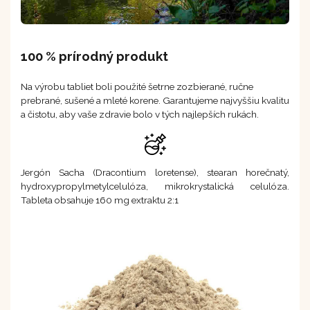
100 % prírodný produkt
Na výrobu tabliet boli použité šetrne zozbierané, ručne
prebrané, sušené a mleté korene. Garantujeme najvyššiu kvalitu
a čistotu, aby vaše zdravie bolo v tých najlepších rukách.
Jergón Sacha (Dracontium loretense), stearan horečnatý,
hydroxypropylmetylcelulóza, mikrokrystalická celulóza.
Tableta obsahuje 160 mg extraktu 2:1