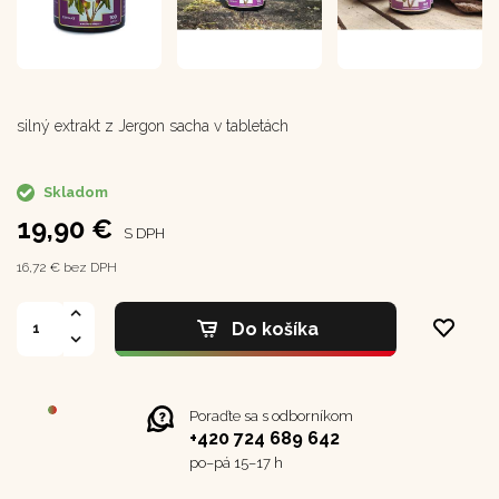
silný extrakt z Jergon sacha v tabletách
Skladom
19,90 €
S DPH
16,72 € bez DPH
Do košíka
Poraďte sa s odborníkom
+420 724 689 642
po–⁠⁠⁠⁠⁠⁠pá 15–17 h