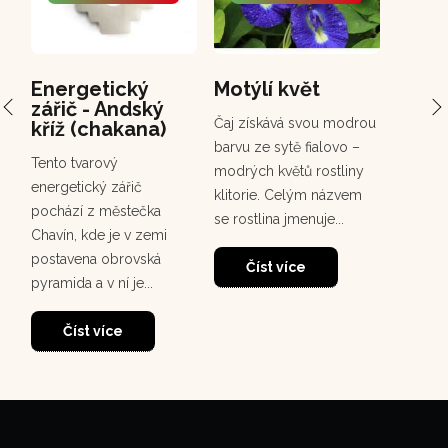
Energetický
Motýlí květ
PCH 
zářič - Andský
Chuc
Čaj získává svou modrou
kříž (chakana)
Chuchuh
barvu ze sytě fialovo –
Tento tvarový
korunov
modrých květů rostliny
energetický zářič
rostou
klitorie. Celým názvem
pochází z městečka
deštném
se rostlina jmenuje...
Chavín, kde je v zemi
30
dosahuj
postavena obrovská
m. Tento
Číst více
pyramida a v ní je...
Čí
Číst více