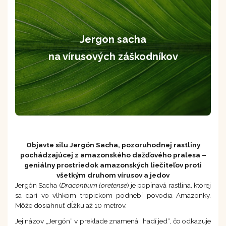
Jergon sacha
na vírusových záškodníkov
Objavte silu Jergón Sacha, pozoruhodnej rastliny
pochádzajúcej z amazonského dažďového pralesa –
geniálny prostriedok amazonských liečiteľov proti
všetkým druhom vírusov a jedov
Jergón Sacha (
Dracontium loretense
) je popínavá rastlina, ktorej
sa darí vo vlhkom tropickom podnebí povodia Amazonky.
Môže dosiahnuť dĺžku až 10 metrov.
Jej názov „Jergón“ v preklade znamená „hadí jed“, čo odkazuje