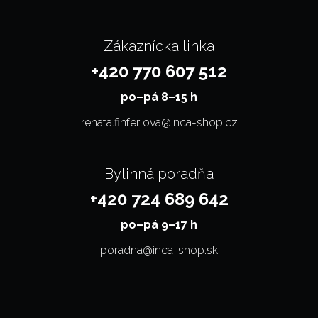
Zákaznícka linka
+420 770 607 512
po–⁠⁠⁠⁠⁠⁠pá 8–15 h
renata.finferlova@inca-shop.cz
Bylinná poradňa
+420 724 689 642
po–⁠⁠⁠⁠⁠⁠pá 9–17 h
poradna@inca-shop.sk