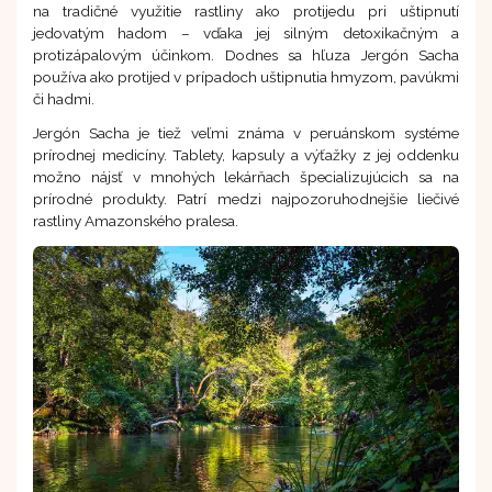
na tradičné využitie rastliny ako protijedu pri uštipnutí
jedovatým hadom – vďaka jej silným detoxikačným a
protizápalovým účinkom. Dodnes sa hľuza Jergón Sacha
používa ako protijed v prípadoch uštipnutia hmyzom, pavúkmi
či hadmi.
Jergón Sacha je tiež veľmi známa v peruánskom systéme
prírodnej medicíny. Tablety, kapsuly a výťažky z jej oddenku
možno nájsť v mnohých lekárňach špecializujúcich sa na
prírodné produkty. Patrí medzi najpozoruhodnejšie liečivé
rastliny Amazonského pralesa.