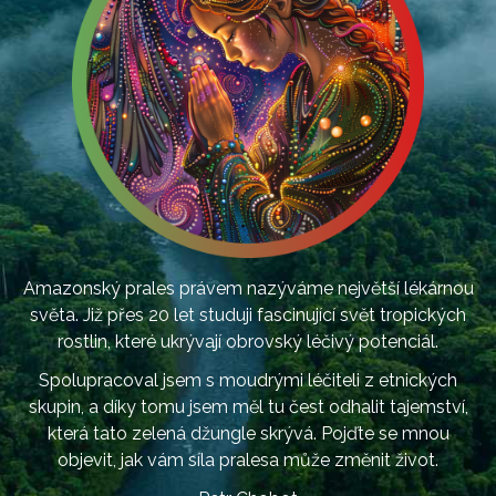
Amazonský prales právem nazýváme největší lékárnou
světa. Již přes 20 let studuji fascinující svět tropických
rostlin, které ukrývají obrovský léčivý potenciál.
Spolupracoval jsem s moudrými léčiteli z etnických
skupin, a díky tomu jsem měl tu čest odhalit tajemství,
která tato zelená džungle skrývá. Pojďte se mnou
objevit, jak vám síla pralesa může změnit život.