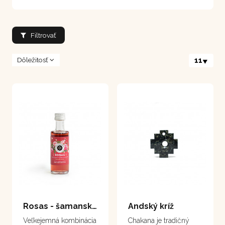
Filtrovať
Dôležitosť
11
Rosas - šamanská esencia z ruží 40 ml
Andský kríž
Veľkejemná kombinácia
Chakana je tradičný