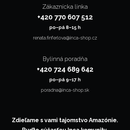
Zákaznícka linka
+420 770 607 512
po–⁠⁠⁠⁠⁠⁠pá 8–15 h
renata.finferlova@inca-shop.cz
Bylinná poradňa
+420 724 689 642
po–⁠⁠⁠⁠⁠⁠pá 9–17 h
poradna@inca-shop.sk
Zdieľame s vami tajomstvo Amazónie.