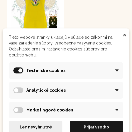
×
Tieto webové stránky ukladajú v súlade so zákonmi na
Trička Inca Botanica
vaše zariadenie súbory, všeobecne nazývané cookies.
Odsúhlaste prosím nastavenie cookies súborov pre
použitie webu.
13,30 €
Technické cookies
Není
Zobraziť
skladem
Analytické cookies
Marketingové cookies
Rituály pre dušu
Obohaťte svoj priestor o prírodné produkty, ako je šamanský parfum
Aqua de Pusanga alebo vonná esencia Colonia de Naranja, a
Len nevyhnutné
Prijať všetko
vytvorte si prostredie plné pokoja a inšpirácie. Tieto jedinečné