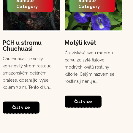
Sample
Sample
Category
Category
PCH u stromu
Motýlí květ
En
Chuchuasi
An
Čaj získává svou modrou
(c
Chuchuhuasi je velký
barvu ze sytě fialovo –
Ten
korunovitý strom rostoucí
modrých květů rostliny
zář
amazonském deštném
klitorie. Celým názvem se
Cha
pralese, dosahující výše
rostlina jmenuje...
po
kolem 30 m. Tento druh...
pyr
Číst více
Číst více