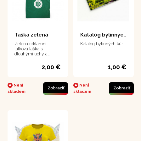
Taška zelená
Katalóg bylinných kúr
Zelená reklamní
Katalóg bylinných kúr
látková taška s
dlouhými uchy a
logem Inca Botanica.
2,00 €
1,00 €
Není
Není
Zobraziť
Zobraziť
skladem
skladem