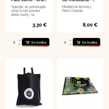
Spaľujte, ak potrebujete
Meditačné techniky
silne očistiť priestor
Petra Chobota.
alebo osoby, na
zahnanie všetkého
negatívneho, pri únave
3,30 €
8,00 €
spôsobenej nervovým
vyčerpaním, k
upokojeniu, zvýšeniu
citlivosti k
jemnohmotným
Do košíka
Do košíka
vibráciám i navodeniu
vešteckých schopností
a vízií, ihlánky majú
sladko kokosovú vôňu,
živicovo jemnú drevu.