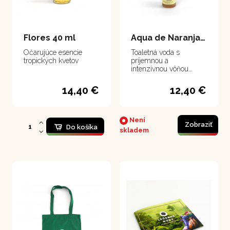
Flores 40 ml
Aqua de Naranja - Colonia de Naranja 221 ml
Očarujúce esencie
Toaletná voda s
tropických kvetov
príjemnou a
intenzívnou vôňou
pomarančových kvetov.
Môžeme použiť aj do
14,40 €
12,40 €
kúpeľa.
Není
Zobraziť
Do košíka
skladem