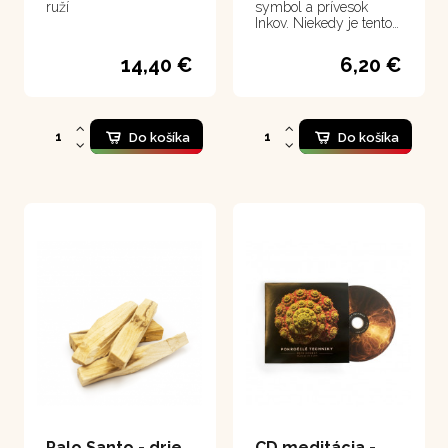
ruží
symbol a prívesok
Inkov. Niekedy je tento
symbol nazývaný aj
ako incký kríž alebo kríž
14,40 €
6,20 €
Inkov. Často sa mu
hovorí aj Kríž Ánd alebo
andský kríž. Andské
kríže slúžia ako ochrana
a na čistenie biopoľa.
Do košíka
Do košíka
Palo Santo - drievka na vykuřovanie
CD meditácia - Meditácia Petra Chobota