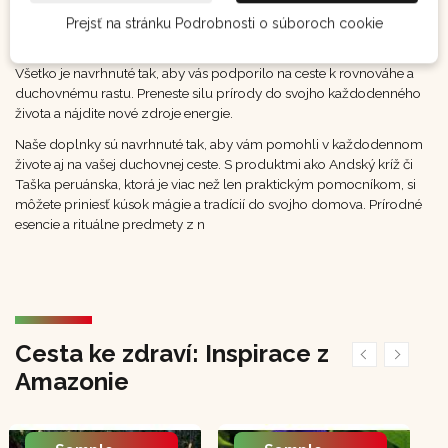
doplnky slúžia ako spojenie s prírodou a tradičnými kultúrami.
Prejsť na stránku Podrobnosti o súboroch cookie
Podpora duchovnej cesty
Všetko je navrhnuté tak, aby vás podporilo na ceste k rovnováhe a
duchovnému rastu. Preneste silu prírody do svojho každodenného
života a nájdite nové zdroje energie.
Naše doplnky sú navrhnuté tak, aby vám pomohli v každodennom
živote aj na vašej duchovnej ceste. S produktmi ako Andský kríž či
Taška peruánska, ktorá je viac než len praktickým pomocníkom, si
môžete priniesť kúsok mágie a tradícií do svojho domova. Prírodné
esencie a rituálne predmety z n
Cesta ke zdraví: Inspirace z
Amazonie