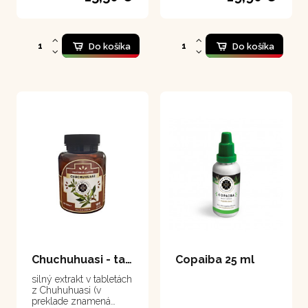
obsahem vitaminu C.
Jsou nejbohatším
dosud objeveným
zdrojem vitaminu C,
obsahují ho třicetkrát
Do košíka
Do košíka
více než citrusy. Mají
proto obrovský význam
pro lidské zdraví a pro
podporu imunitního
systému.
Chuchuhuasi - tablety 100 tabliet
Copaiba 25 ml
silný extrakt v tabletách
z Chuhuhuasi (v
preklade znamená