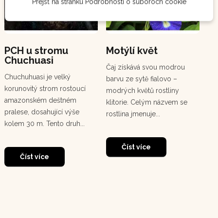
Prejsť na stránku Podrobnosti o súboroch cookie
PCH u stromu
Motýlí květ
En
Chuchuasi
An
Čaj získává svou modrou
(c
Chuchuhuasi je velký
barvu ze sytě fialovo –
Ten
korunovitý strom rostoucí
modrých květů rostliny
zář
amazonském deštném
klitorie. Celým názvem se
Cha
pralese, dosahující výše
rostlina jmenuje...
po
kolem 30 m. Tento druh...
pyr
Číst více
Číst více