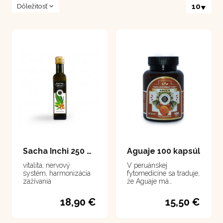
Dôležitosť
10
Sacha Inchi 250 ml
Aguaje 100 kapsúl
vitalita, nervový
V peruánskej
systém, harmonizácia
fytomedicíne sa traduje,
zažívania
že Aguaje má
schopnosť formovať
krásne telo u žien
18,90 €
15,50 €