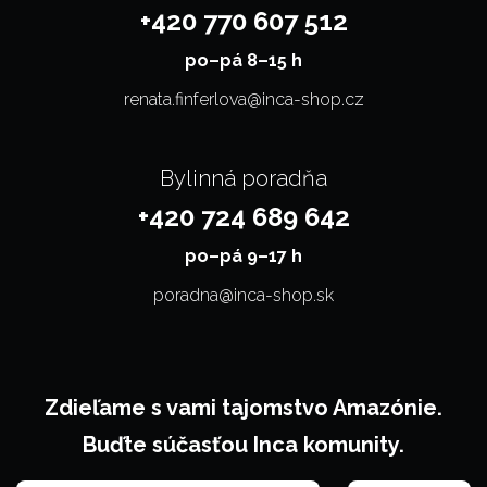
+420 770 607 512
po–⁠⁠⁠⁠⁠⁠pá 8–15 h
renata.finferlova@inca-shop.cz
Bylinná poradňa
+420 724 689 642
po–⁠⁠⁠⁠⁠⁠pá 9–17 h
poradna@inca-shop.sk
Zdieľame s vami tajomstvo Amazónie.
Buďte súčasťou Inca komunity.