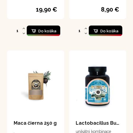
"Chvejúci sa chrbát", čo
v kontexte našej reči
19,90 €
8,90 €
znamená "Opravený
chrbát")
Do košíka
Do košíka
Maca čierna 250 g
Lactobacillus Bulgaricus s lucumou 60 kapsúl
.
unikátní kombinace