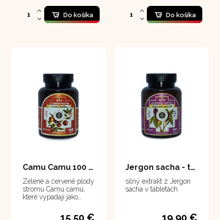
Do košíka
Do košíka
Camu Camu 100 kapsúl
Jergon sacha - tablety 100 tabliet
Zelené a červené plody
silný extrakt z Jergon
stromu Camu camu,
sacha v tabletách
které vypadají jako
malá jablka, jsou
pozoruhodné svým
15,50 €
19,90 €