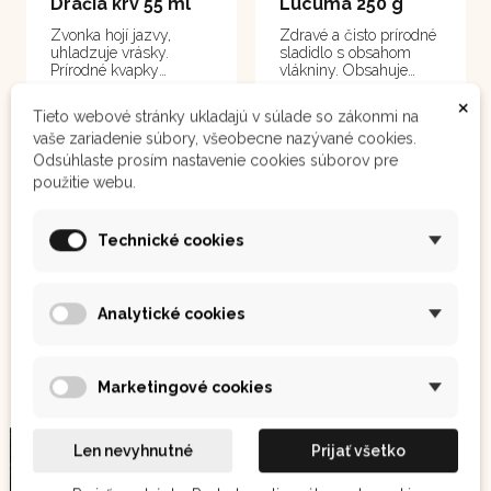
Dračia krv 55 ml
Lucuma 250 g
Zvonka hojí jazvy,
Zdravé a čisto prírodné
uhladzuje vrásky.
sladidlo s obsahom
Prírodné kvapky
vlákniny. Obsahuje
obsahujú maximálnu
veľké množstvo
×
koncentráciu miazgy
minerálnych látok a
11,10 €
11,10 €
Tieto webové stránky ukladajú v súlade so zákonmi na
juhoamerického stromu
vitamínov. Draslík,
vaše zariadenie súbory, všeobecne nazývané cookies.
Croton lechleri. Pri
železo, zinok, vápnik,
skladovaní otvorených
fosfor, omega kyseliny,
Odsúhlaste prosím nastavenie cookies súborov pre
aj neotvorených
sacharidy, bielkoviny,
Není
Není
použitie webu.
Zobraziť
Zobraziť
fľaštičiek produkt čas
vitamíny skupiny B.
skladem
skladem
od času PRETREPTE!
Zamedzí sa tým
Technické cookies
tuhnutiu prírodného
sedimentu
nekonzervovanej živice.
Analytické cookies
Cesta ke zdraví: Inspirace z
Amazonie
Marketingové cookies
Sample
Sample
Len nevyhnutné
Prijať všetko
Category
Category