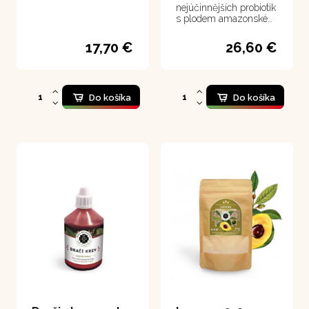
nejúčinnějších probiotik
s plodem amazonské
lucumy
17,70 €
26,60 €
Do košíka
Do košíka