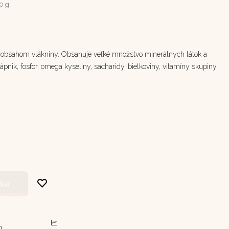
0 g
 s obsahom vlákniny. Obsahuje veľké množstvo minerálnych látok a
 vápnik, fosfor, omega kyseliny, sacharidy, bielkoviny, vitamíny skupiny
íka
m