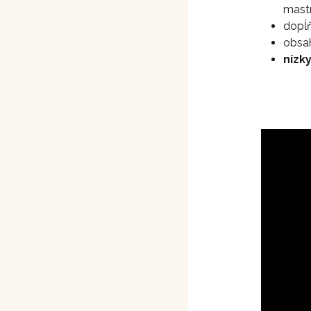
mastn
dopĺň
obsah
nízk