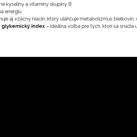
é kyseliny a vitamíny skupiny B
a energiu
uje aj vzácny niacín, ktorý uľahčuje metabolizmus bielkovín,
y glykemický index
– ideálna voľba pre tých, ktorí sa snažia u