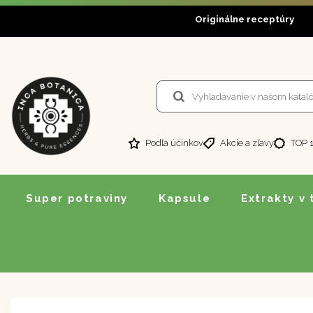
Originálne receptúry
Podľa účinkov
Akcie a zľavy
TOP 
Super potraviny
Kapsule
Extrakty v