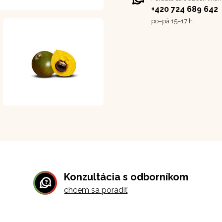
+420 724 689 642
po–⁠⁠⁠⁠⁠⁠pá 15–17 h
Konzultácia s odborníkom
chcem sa poradiť