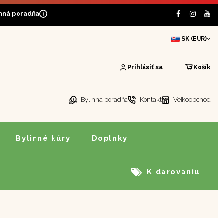
inná poradňa
SK (EUR)
Prihlásiť sa
Košík
Bylinná poradňa
Kontakt
Veľkoobchod
Bylinné kúry
Doplnky
K darovaniu