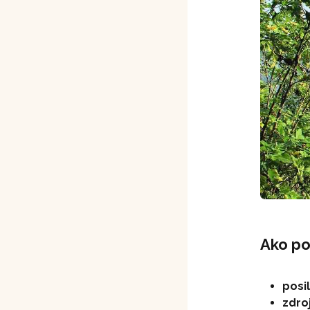
Ako p
posi
zdro