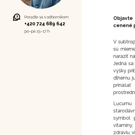
Poraďte sa s odborníkom
Objavte
+420 724 689 642
cenené p
po–⁠⁠⁠⁠⁠⁠pá 15–17 h
V subtro
sú miern
naraziť 
Jedná sa 
výšky pri
dlhému j
prináša
prostredn
Lucumu 
starodávn
symbol p
vitamíny,
zdraviu, v