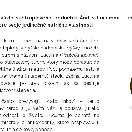
 kúzlo subtropického podnebia Ánd s Lucumou – ex
re svoje jedinečné nutričné vlastnosti.
pickom podnebí, najmä v oblastiach Ánd, kde
e teploty a vyššie nadmorské výšky, môžete
na strom s názvom Lucuma (
Pouteria lucuma
).
o stálezelený strom, ktorý môže dorastať do
bližne 8 až 15 metrov. Kvôli pomalému rastu a
uvenílnemu (mladému) štádiu začína Lucuma
ť ovocie po 4–5 rokoch, ak sa pestuje
íctvom štepenia.
často prezývajú „zlato Inkov“ – tento
y národ si ju veľmi vážil a používal ju ako
lodnosti a života. Lucuma je bohatá na
 minerály a antioxidanty, ktoré prispievajú k
italite a celkovej pohode.