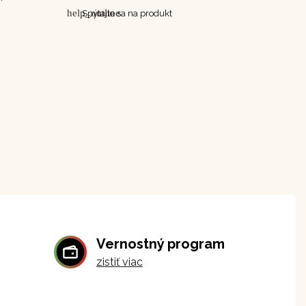
help_outline
Spýtajte sa na produkt
Vernostný program
zistiť viac