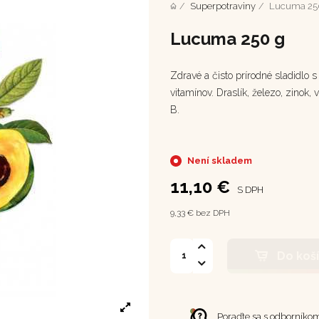
Superpotraviny
Lucuma 25
Lucuma 250 g
Zdravé a čisto prírodné sladidlo
vitamínov. Draslík, železo, zinok,
B.
Není skladem
11,10 €
S DPH
9,33 € bez DPH
Do koš
Poraďte sa s odborníko