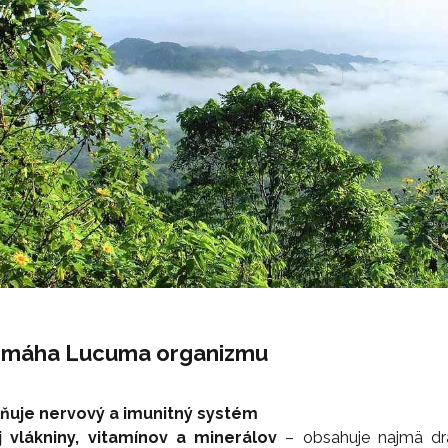
omáha Lucuma organizmu
lňuje nervový a imunitný systém
j vlákniny, vitamínov a minerálov
– obsahuje najmä dras