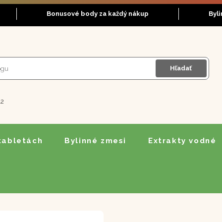
Bonusové body za každý nákup
Byl
Hľadať
12
 tabletách
Bylinné zmesi
Extrakty vodné