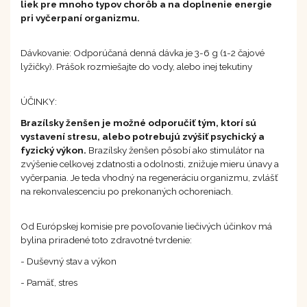
liek pre mnoho typov chorôb a na doplnenie energie
pri vyčerpaní organizmu.
Dávkovanie: Odporúčaná denná dávka je 3-6 g (1-2 čajové
lyžičky). Prášok rozmiešajte do vody, alebo inej tekutiny
ÚČINKY:
Brazílsky ženšen je možné odporučiť tým, ktorí sú
vystavení stresu, alebo potrebujú zvýšiť psychický a
fyzický výkon.
Brazílsky ženšen pôsobí ako stimulátor na
zvýšenie celkovej zdatnosti a odolnosti, znižuje mieru únavy a
vyčerpania. Je teda vhodný na regeneráciu organizmu, zvlášť
na rekonvalescenciu po prekonaných ochoreniach.
Od Európskej komisie pre povoľovanie liečivých účinkov má
bylina priradené toto zdravotné tvrdenie:
- Duševný stav a výkon
- Pamäť, stres