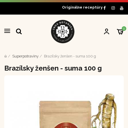
Originálne receptúry
0
Superpotraviny
Brazílsky ženšen - suma 100 g
Brazílsky ženšen - suma 100 g