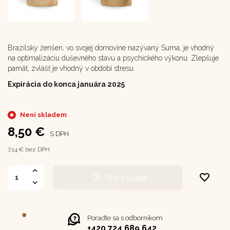
Brazílsky ženšen, vo svojej domovine nazývaný Suma, je vhodný
na optimalizáciu duševného stavu a psychického výkonu. Zlepšuje
pamäť, zvlášť je vhodný v období stresu.
Expirácia do konca januára 2025
Není skladem
8,50 €
S DPH
7,14 € bez DPH
Do košíka
Poraďte sa s odborníkom
+420 724 689 642