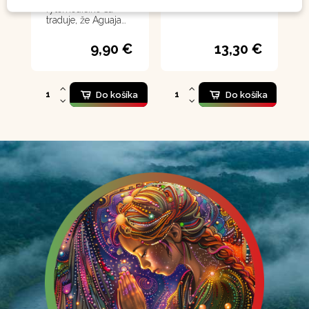
fytomedicíne sa
traduje, že Aguaja
má schopnosť
formovať krásne telo
9,90 €
13,30 €
u žien
Do košíka
Do košíka