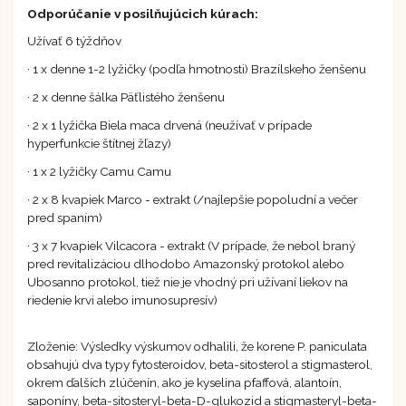
Odporúčanie v posilňujúcich kúrach:
Užívať 6 týždňov
· 1 x denne 1-2 lyžičky (podľa hmotnosti) Brazílskeho ženšenu
· 2 x denne šálka Päťlistého ženšenu
· 2 x 1 lyžička Biela maca drvená (neužívať v prípade
hyperfunkcie štítnej žľazy)
· 1 x 2 lyžičky Camu Camu
· 2 x 8 kvapiek Marco - extrakt (/najlepšie popoludní a večer
pred spaním)
· 3 x 7 kvapiek Vilcacora - extrakt (V prípade, že nebol braný
pred revitalizáciou dlhodobo Amazonský protokol alebo
Ubosanno protokol, tiež nie je vhodný pri užívaní liekov na
riedenie krvi alebo imunosupresív)
Zloženie: Výsledky výskumov odhalili, že korene P. paniculata
obsahujú dva typy fytosteroidov, beta-sitosterol a stigmasterol,
okrem ďalších zlúčenín, ako je kyselina pfaffová, alantoín,
saponíny, beta-sitosteryl-beta-D-glukozid a stigmasteryl-beta-