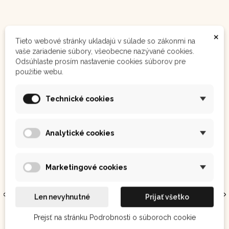
×
Tieto webové stránky ukladajú v súlade so zákonmi na
Ostatním se také líbilo:
vaše zariadenie súbory, všeobecne nazývané cookies.
Odsúhlaste prosím nastavenie cookies súborov pre
použitie webu.
Technické cookies
Analytické cookies
Marketingové cookies
Len nevyhnutné
Prijať všetko
Aguaje 90 g
Chaga – extrakt 50 ml
Prejsť na stránku Podrobnosti o súboroch cookie
V peruánskej