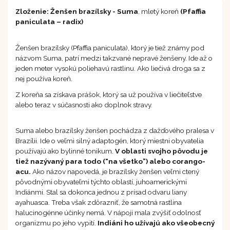
Zloženie:
Ženšen brazílsky - Suma
, mletý koreň
(Pfaffia
paniculata – radix)
Ženšen brazílsky (Pfaffia paniculata), ktorý je tiež známy pod
názvom Suma, patrí medzi takzvané nepravé ženšeny. Ide až o
jeden meter vysokú poliehavú rastlinu. Ako liečivá droga sa z
nej používa koreň.
Z koreňa sa získava prášok, ktorý sa už používa v liečiteľstve
alebo teraz v súčasnosti ako doplnok stravy.
Suma alebo brazílsky ženšen pochádza z dažďového pralesa v
Brazílii. Ide o veľmi silný adaptogén, ktorý miestni obyvatelia
používajú ako bylinné tonikum.
V oblasti svojho pôvodu je
tiež nazývaný para todo (“na všetko”) alebo corango-
acu.
Ako názov napovedá, je brazílsky ženšen veľmi ctený
pôvodnými obyvateľmi týchto oblastí, juhoamerickými
Indiánmi. Stal sa dokonca jednou z prísad odvaru liany
ayahuasca. Treba však zdôrazniť, že samotná rastlina
halucinogénne účinky nemá. V nápoji mala zvýšiť odolnosť
organizmu po jeho vypití.
Indiáni ho užívajú ako všeobecný