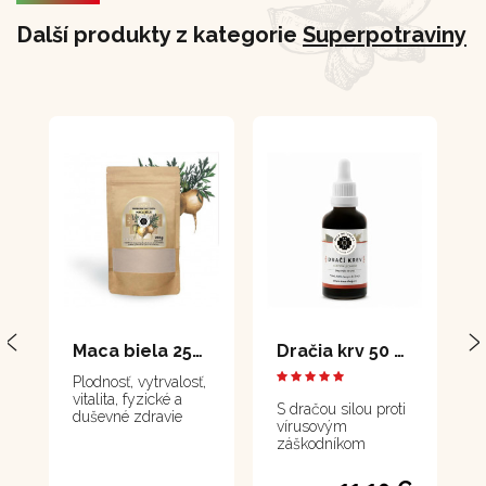
Další produkty z kategorie
Superpotraviny
Maca biela 250 g
Dračia krv 50 ml
Plodnosť, vytrvalosť,
vitalita, fyzické a
S dračou silou proti
duševné zdravie
vírusovým
záškodníkom