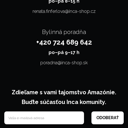
po–⁠⁠⁠⁠⁠⁠pá 8–15 h
renata.finferlova@inca-shop.cz
Bylinná poradňa
+420 724 689 642
po–⁠⁠⁠⁠⁠⁠pá 9–17 h
poradna@inca-shop.sk
Zdieľame s vami tajomstvo Amazónie.
Buďte súčasťou Inca komunity.