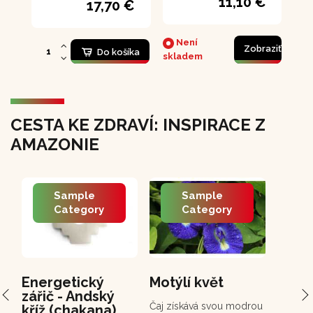
11,10 €
17,70 €
Není
Zobraziť
Do košíka
skladem
CESTA KE ZDRAVÍ: INSPIRACE Z
AMAZONIE
Sample
Sample
Category
Category
Energetický
Motýlí květ
PCH 
zářič - Andský
Chuc
Čaj získává svou modrou
kříž (chakana)