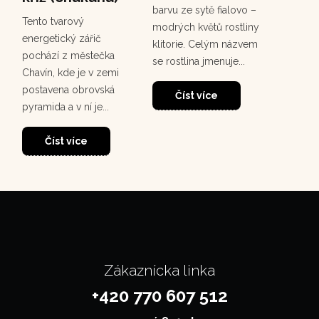
Chuchuh
barvu ze sytě fialovo –
Tento tvarový
korunov
modrých květů rostliny
energetický zářič
rostou
klitorie. Celým názvem
pochází z městečka
deštném
se rostlina jmenuje...
Chavín, kde je v zemi
30
dosahuj
postavena obrovská
m. Tento
Číst více
pyramida a v ní je...
Čí
Číst více
Zákaznícka linka
+420 770 607 512