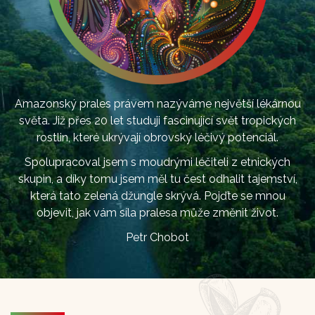
Amazonský prales právem nazýváme největší lékárnou
světa. Již přes 20 let studuji fascinující svět tropických
rostlin, které ukrývají obrovský léčivý potenciál.
Spolupracoval jsem s moudrými léčiteli z etnických
skupin, a díky tomu jsem měl tu čest odhalit tajemství,
která tato zelená džungle skrývá. Pojďte se mnou
objevit, jak vám síla pralesa může změnit život.
Petr Chobot