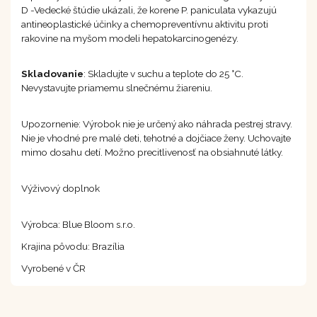
D -Vedecké štúdie ukázali, že korene P. paniculata vykazujú
antineoplastické účinky a chemopreventívnu aktivitu proti
rakovine na myšom modeli hepatokarcinogenézy.
Skladovanie
: Skladujte v suchu a teplote do 25 °C.
Nevystavujte priamemu slnečnému žiareniu.
Upozornenie: Výrobok nie je určený ako náhrada pestrej stravy.
Nie je vhodné pre malé deti, tehotné a dojčiace ženy. Uchovajte
mimo dosahu detí. Možno precitlivenosť na obsiahnuté látky.
Výživový doplnok
Výrobca: Blue Bloom s.r.o.
Krajina pôvodu: Brazília
Vyrobené v ČR