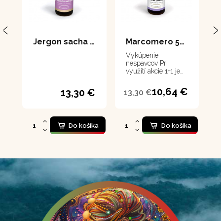
Jergon sacha – extrakt 50 ml
Marcomero 50 ml
Vykúpenie
nespavcov Pri
využití akcie 1+1 je
potrebné dať do
košíka 2 ks
10,64 €
13,30 €
13,30 €
Do košíka
Do košíka