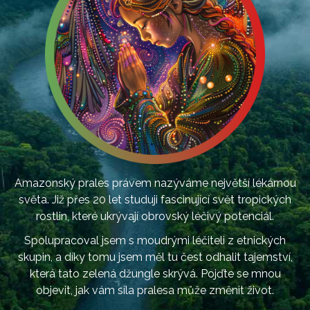
Amazonský prales právem nazýváme největší lékárnou
světa. Již přes 20 let studuji fascinující svět tropických
rostlin, které ukrývají obrovský léčivý potenciál.
Spolupracoval jsem s moudrými léčiteli z etnických
skupin, a díky tomu jsem měl tu čest odhalit tajemství,
která tato zelená džungle skrývá. Pojďte se mnou
objevit, jak vám síla pralesa může změnit život.