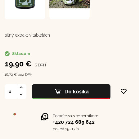
silný extrakt v tabletách
Skladom
19,90 €
S DPH
16,72 € bez DPH
Do košíka
Poraďte sa s odborníkom
+420 724 689 642
po–⁠⁠⁠⁠⁠⁠pá 15–17 h