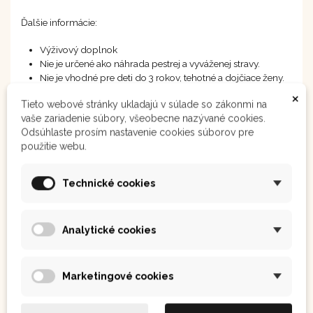
Ďalšie informácie:
Výživový doplnok
Nie je určené ako náhrada pestrej a vyváženej stravy.
Nie je vhodné pre deti do 3 rokov, tehotné a dojčiace ženy.
Uchovávajte mimo dosah detí, mimo priameho slnka a
×
Tieto webové stránky ukladajú v súlade so zákonmi na
mrazu.
vaše zariadenie súbory, všeobecne nazývané cookies.
Odsúhlaste prosím nastavenie cookies súborov pre
Vyrobené v ČR | Výrobca: Blue Bloom s.r.o. | Krajina pôvodu:
použitie webu.
Peru
Technické cookies
Analytické cookies
Marketingové cookies