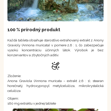
100 % prírodný produkt
Každá tableta obsahuje starostlivo extrahovaný extrakt z Anony
Gravioly (Annona muricata) v pomere 2,6 : 1, čo zabezpečuje
vysokú koncentráciu účinných látok. Výrobok je bez
konzervantov a zbytočných aditív.
Zloženie:
Anona Graviola (Annona muricata – extrakt 2,6 : 1), stearan
horečnatý, hydroxypropyl metylcelulóza, mikrokrystalická
celulóza
Objem:
160 mg extraktu v jednej tablete