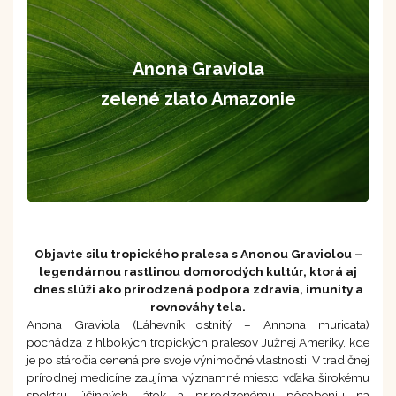
Anona Graviola
zelené zlato Amazonie
Objavte silu tropického pralesa s Anonou Graviolou –
legendárnou rastlinou domorodých kultúr, ktorá aj
dnes slúži ako prirodzená podpora zdravia, imunity a
rovnováhy tela.
Anona Graviola (Láhevník ostnitý – Annona muricata)
pochádza z hlbokých tropických pralesov Južnej Ameriky, kde
je po stáročia cenená pre svoje výnimočné vlastnosti. V tradičnej
prírodnej medicíne zaujíma významné miesto vďaka širokému
spektru účinných látok a prirodzenému pôsobeniu na