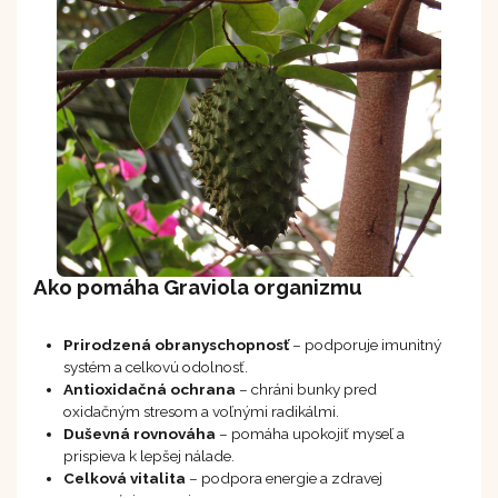
Ako pomáha Graviola organizmu
Prirodzená obranyschopnosť
– podporuje imunitný
systém a celkovú odolnosť.
Antioxidačná ochrana
– chráni bunky pred
oxidačným stresom a voľnými radikálmi.
Duševná rovnováha
– pomáha upokojiť myseľ a
prispieva k lepšej nálade.
Celková vitalita
– podpora energie a zdravej