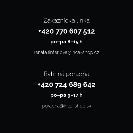
Zákaznícka linka
+420 770 607 512
po–⁠⁠⁠⁠⁠⁠pá 8–15 h
renata.finferlova@inca-shop.cz
Bylinná poradňa
+420 724 689 642
po–⁠⁠⁠⁠⁠⁠pá 9–17 h
poradna@inca-shop.sk