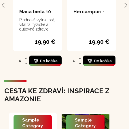
Maca biela 100 tabliet
Hercampuri - 100 tabliet
Plodnosť, vytrvalosť,
vitalita, fyzické a
duševné zdravie
19,90 €
19,90 €
Do košíka
Do košíka
CESTA KE ZDRAVÍ: INSPIRACE Z
AMAZONIE
Sample
Sample
Category
Category