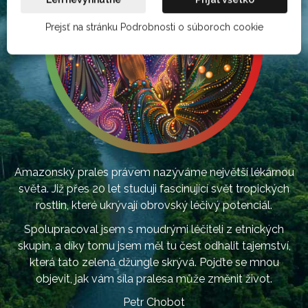
Prejsť na stránku Podrobnosti o súboroch cookie
Amazonský prales právem nazýváme největší lékárnou
světa. Již přes 20 let studuji fascinující svět tropických
rostlin, které ukrývají obrovský léčivý potenciál.
Spolupracoval jsem s moudrými léčiteli z etnických
skupin, a díky tomu jsem měl tu čest odhalit tajemství,
která tato zelená džungle skrývá. Pojďte se mnou
objevit, jak vám síla pralesa může změnit život.
Petr Chobot