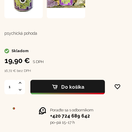
psychická pohoda
Skladom
19,90 €
S DPH
16,72 € bez DPH
Do košíka
Poraďte sa s odborníkom
+420 724 689 642
po–⁠⁠⁠⁠⁠⁠pá 15–17 h