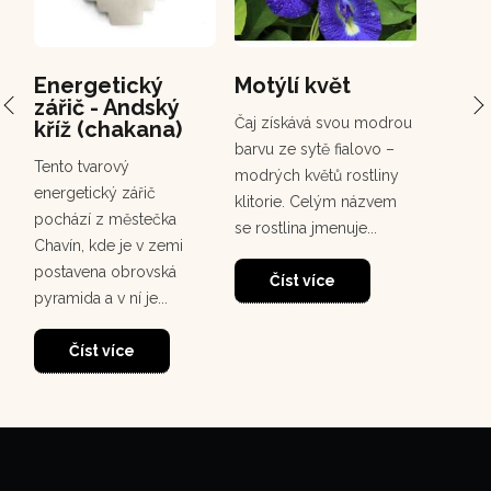
Energetický
Motýlí květ
PCH 
zářič - Andský
Chuc
Čaj získává svou modrou
kříž (chakana)
Chuchuh
barvu ze sytě fialovo –
Tento tvarový
korunov
modrých květů rostliny
energetický zářič
rostou
klitorie. Celým názvem
pochází z městečka
deštném
se rostlina jmenuje...
Chavín, kde je v zemi
30
dosahuj
postavena obrovská
m. Tento
Číst více
pyramida a v ní je...
Čí
Číst více