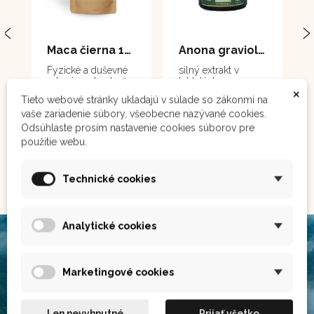
Maca čierna 111 g
Anona graviola - tablety 100 tabliet
Fyzické a duševné
silný extrakt v
zdravie, vytrvalosť,
tabletách
×
vitalita
Tieto webové stránky ukladajú v súlade so zákonmi na
vaše zariadenie súbory, všeobecne nazývané cookies.
8,10 €
19,90 €
Odsúhlaste prosím nastavenie cookies súborov pre
použitie webu.
Do košíka
Do košíka
Technické cookies
Analytické cookies
Marketingové cookies
Len nevyhnutné
Prijať všetko