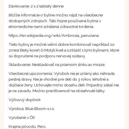
Dávkovanie: 2 x 2 tablety denne
Bližšie informácie o byline možno nájsť na všeobecne
dostupných zdrojoch. Táto hojne používaná bylina v
etnomedicíne nami schálená zdravotné tvrdenia.
https://en.wikipedia.org/wiki/Ambrosia_peruviana
Tieto byliny je možné veľmi dobre kombinovať napríklad zo
zmesí Biely koreň či Motýlí kvet a ozblášť s tými bylinami, ktoré
sú dopručené na podporu nervovej sústavy.
Skladovanie: Neskladovať na priamom slnku av mraze.
Všeobecné upozornenia: Výrobok nie je určený ako náhrada
pestrej stravy. Nie je vhodné pre deti do 3 rokov, tehotné a
dojčiace ženy. Uchovajte mimo dosahu detí. Prípadný zákal nie
je na závadu. Možno precitlivenosť na obsiahnuté látky.
Výživový doplnok
Výrobca: Blue Bloom s.r.o.
Vyrobené v ČR
Krajina pôvodu: Peru