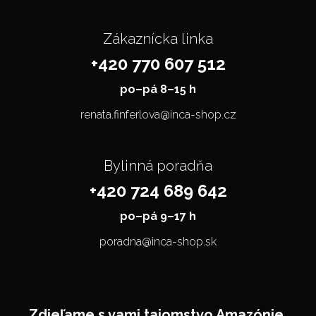
Zákaznícka linka
+420 770 607 512
po–⁠⁠⁠⁠⁠⁠pá 8–15 h
renata.finferlova@inca-shop.cz
Bylinná poradňa
+420 724 689 642
po–⁠⁠⁠⁠⁠⁠pá 9–17 h
poradna@inca-shop.sk
Zdieľame s vami tajomstvo Amazónie.