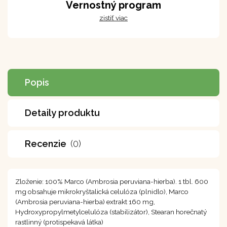
Vernostný program
zistiť viac
Popis
Detaily produktu
Recenzie
(0)
Zloženie: 100% Marco (Ambrosia peruviana-hierba). 1 tbl. 600
mg obsahuje mikrokryštalická celulóza (plnidlo), Marco
(Ambrosia peruviana-hierba) extrakt 160 mg,
Hydroxypropylmetylcelulóza (stabilizátor), Stearan horečnatý
rastlinný (protispekavá látka)