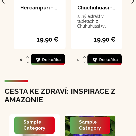
Hercampuri - 100 tabliet
Chuchuhuasi - tablety 100 tabliet
silný extrakt v
tabletách z
Chuhuhuasi (v
preklade znamená
"Chvejúci sa chrbát",
19,90 €
19,90 €
čo v kontexte našej
reči znamená
"Opravený chrbát")
Do košíka
Do košíka
CESTA KE ZDRAVÍ: INSPIRACE Z
AMAZONIE
Sample
Sample
Category
Category