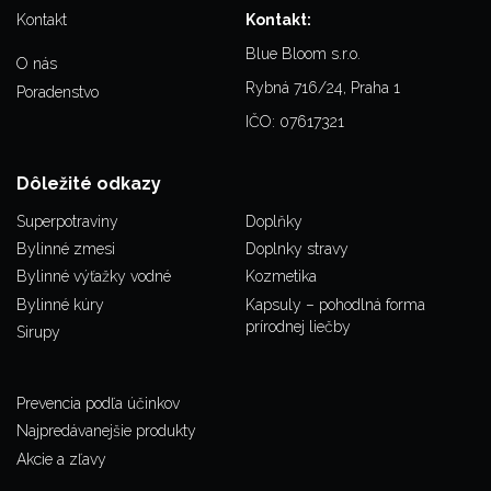
Kontakt
Kontakt:
Blue Bloom s.r.o.
O nás
Rybná 716/24, Praha 1
Poradenstvo
IČO: 07617321
Dôležité odkazy
Superpotraviny
Doplňky
Bylinné zmesi
Doplnky stravy
Bylinné výťažky vodné
Kozmetika
Bylinné kúry
Kapsuly – pohodlná forma
prírodnej liečby
Sirupy
Prevencia podľa účinkov
Najpredávanejšie produkty
Akcie a zľavy