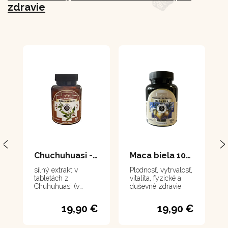
zdravie
Chuchuhuasi - tablety 100 tabliet
Maca biela 100 tabliet
silný extrakt v
Plodnosť, vytrvalosť,
tabletách z
vitalita, fyzické a
Chuhuhuasi (v
duševné zdravie
preklade znamená
"Chvejúci sa chrbát",
19,90 €
19,90 €
čo v kontexte našej
reči znamená
"Opravený chrbát")