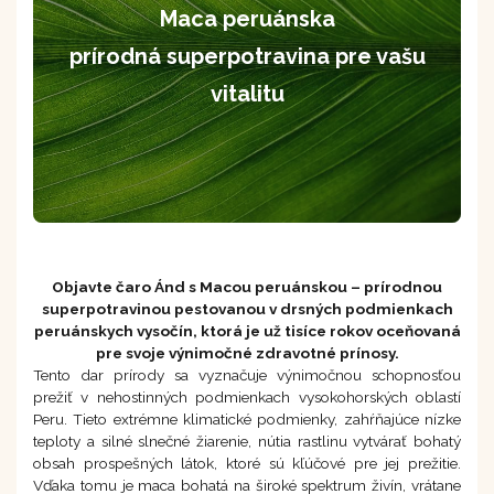
Maca peruánska
prírodná superpotravina pre vašu
vitalitu
Objavte čaro Ánd s Macou peruánskou – prírodnou
superpotravinou pestovanou v drsných podmienkach
peruánskych vysočín, ktorá je už tisíce rokov oceňovaná
pre svoje výnimočné zdravotné prínosy.
Tento dar prírody sa vyznačuje výnimočnou schopnosťou
prežiť v nehostinných podmienkach vysokohorských oblastí
Peru. Tieto extrémne klimatické podmienky, zahŕňajúce nízke
teploty a silné slnečné žiarenie, nútia rastlinu vytvárať bohatý
obsah prospešných látok, ktoré sú kľúčové pre jej prežitie.
Vďaka tomu je maca bohatá na široké spektrum živín, vrátane