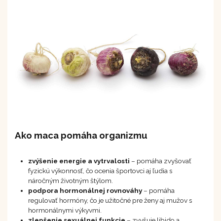
Ako maca pomáha organizmu
zvýšenie energie a vytrvalosti
– pomáha zvyšovať
fyzickú výkonnosť, čo ocenia športovci aj ľudia s
náročným životným štýlom.
podpora hormonálnej rovnováhy
– pomáha
regulovať hormóny, čo je užitočné pre ženy aj mužov s
hormonálnymi výkyvmi.
zlepšenie sexuálnej funkcie
– zvyšuje libido a