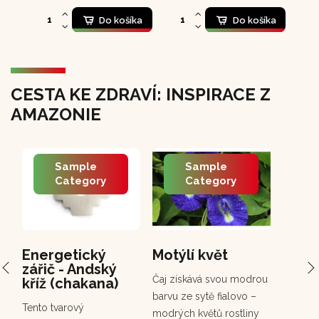
Do košíka
Do košíka
CESTA KE ZDRAVÍ: INSPIRACE Z
AMAZONIE
Sample
Sample
Category
Category
Energetický
Motýlí květ
PCH 
zářič - Andský
Chuc
Čaj získává svou modrou
kříž (chakana)
Chuchuh
barvu ze sytě fialovo –
Tento tvarový
korunov
modrých květů rostliny