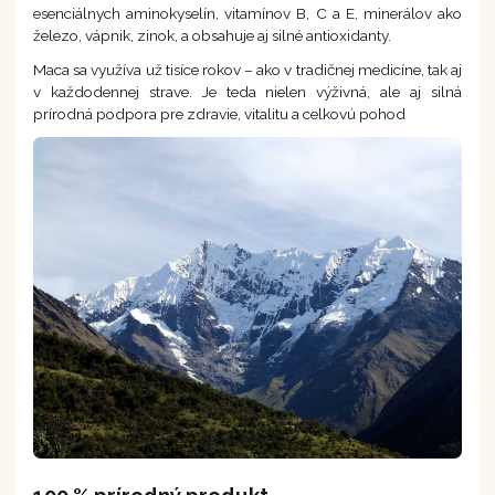
esenciálnych aminokyselín, vitamínov B, C a E, minerálov ako
železo, vápnik, zinok, a obsahuje aj silné antioxidanty.
Maca sa využíva už tisíce rokov – ako v tradičnej medicíne, tak aj
v každodennej strave. Je teda nielen výživná, ale aj silná
prírodná podpora pre zdravie, vitalitu a celkovú pohod
100 % prírodný produkt