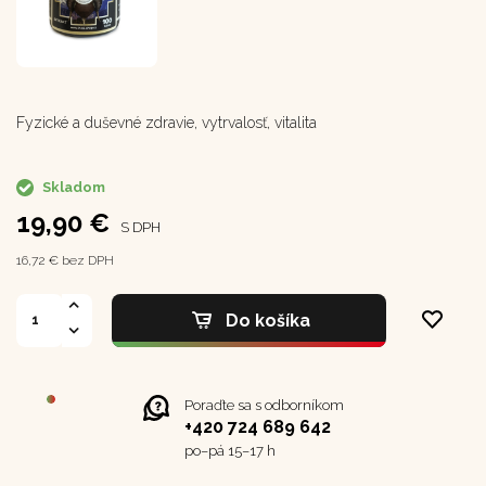
Fyzické a duševné zdravie, vytrvalosť, vitalita
Skladom
19,90 €
S DPH
16,72 € bez DPH
Do košíka
Poraďte sa s odborníkom
+420 724 689 642
po–⁠⁠⁠⁠⁠⁠pá 15–17 h