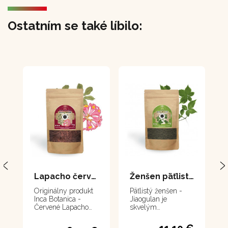
Ostatním se také líbilo:
Lapacho červené - 100 gr.
Ženšen päťlistý - Jiaogulan 60 g
Originálny produkt
Päťlistý ženšen -
Inca Botanica -
Jiaogulan je
Červené Lapacho
skvelým
100 g
adaptogénom, jeho
harmonizačné