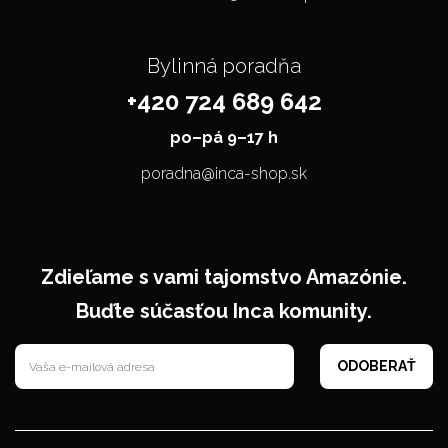
Bylinná poradňa
+420 724 689 642
po–⁠⁠⁠⁠⁠⁠pá 9–17 h
poradna@inca-shop.sk
Zdieľame s vami tajomstvo Amazónie.
Buďte súčasťou Inca komunity.