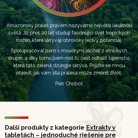
Amazonský prales právem nazýváme největší lékárnou
světa. Již přes 20 let studuji fascinující svět tropických
rostlin, které ukrývají obrovský léčivý potenciál.
Spolupracoval jsem s moudrými léčiteli z etnických
skupin, a díky tomu jsem měl tu čest odhalit tajemství,
která tato zelená džungle skrývá. Pojďte se mnou
objevit, jak vám síla pralesa může změnit život.
Petr Chobot
Další produkty z kategorie
Extrakty v
tabletách – jednoduché riešenie pre