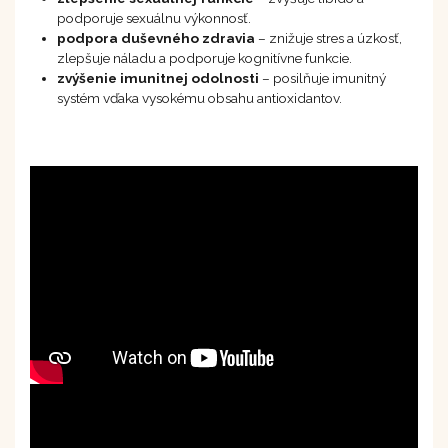
podporuje sexuálnu výkonnosť.
podpora duševného zdravia
– znižuje stres a úzkosť,
zlepšuje náladu a podporuje kognitívne funkcie.
zvýšenie imunitnej odolnosti
– posilňuje imunitný
systém vďaka vysokému obsahu antioxidantov.