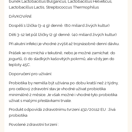
buněk Lactobacillus Bulgaricus, Lactobacillus Helveticus,
Lactobacillus Lactis, Streptococcus Thermophilus
DÁVKOVÁNÍ:
Dospělí:1 lžička (3-4 g) denně. (80 miliard živých kultur)
Děti 3-12 let:půl lžičky (2 g) denně. (40 miliard živých kultur)
Při akutní infekci je vhodné zvýšit až trojnásobně denní dávku.
Prášek se rozmíchá v tekutině, nebo je možné zamíchat do
jogurtů, či do sladkých kašovitých pokrmů, ale vždy jen do
teploty 45C.
Doporučení pro užívání:
Probiotika by neměla být užívána po dobu kratší než 2 týdny,
pro celkový zdravotní stav je vhodné užívat probiotika
minimálně 2 měsíce. Je však možné i vhodné tyto probiotika
užívat s malými přestávkami trvale.
Produkt odpovídá zdravotnímu tvrzení 432/20112 EU : živá
probiotika
Povolené zdravotní tvrzení :