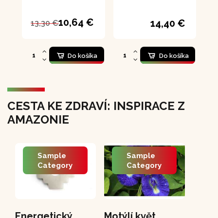
10,64 €
14,40 €
13,30 €
Do košíka
Do košíka
CESTA KE ZDRAVÍ: INSPIRACE Z
AMAZONIE
Sample
Sample
Category
Category
Energetický
Motýlí květ
PCH 