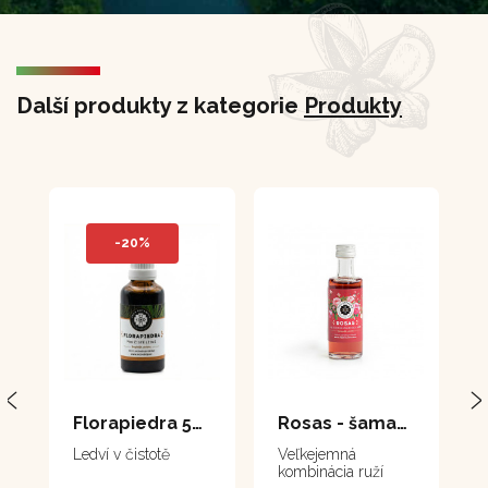
Další produkty z kategorie
Produkty
-20%
Florapiedra 50 ml
Rosas - šamanská esencia z ruží 40 ml
Ledví v čistotě
Veľkejemná
kombinácia ruží