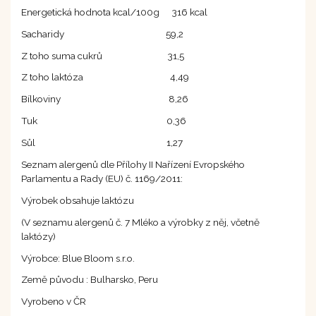
Energetická hodnota kcal/100g 316 kcal
Sacharidy 59,2
Z toho suma cukrů 31,5
Z toho laktóza 4,49
Bílkoviny 8,26
Tuk 0,36
Sůl 1,27
Seznam alergenů dle Přílohy II Nařízení Evropského
Parlamentu a Rady (EU) č. 1169/2011:
Výrobek obsahuje laktózu
(V seznamu alergenů č. 7 Mléko a výrobky z něj, včetně
laktózy)
Výrobce: Blue Bloom s.r.o.
Země původu : Bulharsko, Peru
Vyrobeno v ČR