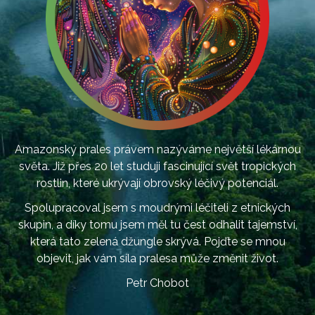
Amazonský prales právem nazýváme největší lékárnou
světa. Již přes 20 let studuji fascinující svět tropických
rostlin, které ukrývají obrovský léčivý potenciál.
Spolupracoval jsem s moudrými léčiteli z etnických
skupin, a díky tomu jsem měl tu čest odhalit tajemství,
která tato zelená džungle skrývá. Pojďte se mnou
objevit, jak vám síla pralesa může změnit život.
Petr Chobot