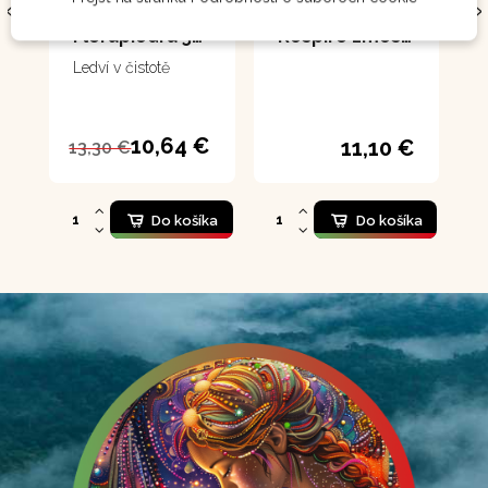
Florapiedra 50 ml
Respiro zmes 60 g
Ledví v čistotě
10,64 €
11,10 €
13,30 €
Do košíka
Do košíka