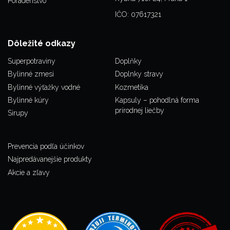
Poradenstvo
IČO: 07617321
Dôležité odkazy
Superpotraviny
Doplňky
Bylinné zmesi
Doplnky stravy
Bylinné výťažky vodné
Kozmetika
Bylinné kúry
Kapsuly – pohodlná forma
prírodnej liečby
Sirupy
Prevencia podľa účinkov
Najpredávanejšie produkty
Akcie a zľavy