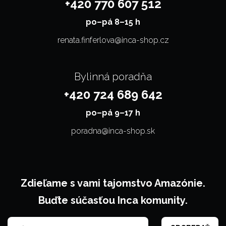
+420 770 607 512
po–⁠⁠⁠⁠⁠⁠pá 8–15 h
renata.finferlova@inca-shop.cz
Bylinná poradňa
+420 724 689 642
po–⁠⁠⁠⁠⁠⁠pá 9–17 h
poradna@inca-shop.sk
Zdieľame s vami tajomstvo Amazónie.
Buďte súčasťou Inca komunity.