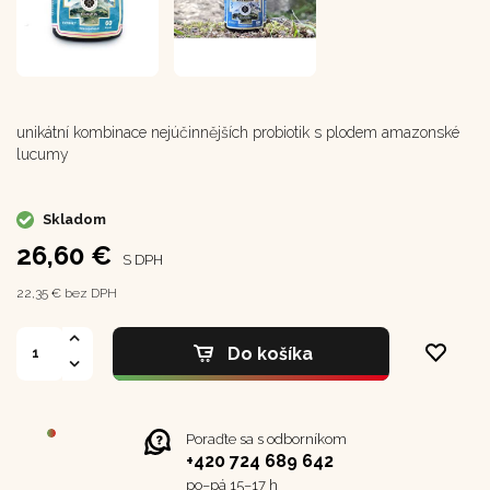
unikátní kombinace nejúčinnějších probiotik s plodem amazonské
lucumy
Skladom
26,60 €
S DPH
22,35 € bez DPH
Do košíka
Poraďte sa s odborníkom
+420 724 689 642
po–⁠⁠⁠⁠⁠⁠pá 15–17 h