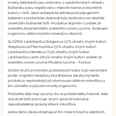
Kmeny laktobacilů jsou izolovány z vysokohorských oblastí v
Bulharsku a jsou registrovány v Národní bance probuněčné
kultury v Sofii. Jejich antiseptická aktivita proti patogenním
bakteriím a probiotické vlastnosti byly studovány na Lékařské
univerzitěv bulharské Sofii. Produkt je doplněn o prášek ze
sušeného jihoamerického pralesního ovoce Lucuma, dodávající
organizmu velké množství minerálů a vitamínů.
SLOŽENÍ: Lactobacillus Bulgaricus (37% obsahu živých kultur),
StreptococcusThermophilus (37% obsahu živých kultur),
Lactobacillus Helveticus (7,5% obsahu živých kultur)
Lactobacillus Lactis (18,5% obsahu živých kultur), prášek ze
sušeného ovoce Lucuma (Pouteria lucuma – fructus).
Složení druhů a množství probiotických kultur bylo namícháno
podle originální receptury Inca Botanica, tak aby byl tento
produkt co nejvhodnější při obnovování střebvní mikroflory a
tím účinného zvyšování imunity organizmu
Probiotika dále mají výrazný vliv na problematiku hubnutí, stále
více studií totiž potvrzuje, že pro správné hubnutí je
nepostradatelná správná střevní mikroflóra.
Jedna denní dávka obsahuje až 80 miliard živých a latentních