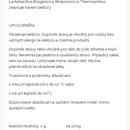
Lactobacillus Bulgaricis a Strepococcus Thermophilus
zlepšuje trávení laktózy.
UPOZORNĚNÍ
Obsahuje laktózu. Doplněk stravy je vhodný pro osoby bez
vážných alergií na laktózu a mléčné produkty.
Doplněk stravy. Není vhodné pro děti do 3 let, těhotné a kojící
ženy. Nenahrazuje pestrou a vyváženou stravu. Případný zákal
není na závadu. Uchovejte mimo dosah dětí. Možná
přecitlivělost na obsažené látky.
Trvanlivost a podmínky skladování:
2 roky při teplotě od 0 do 10 °C nebo
1 rok při teplotě do 20°C.
Doporučeno skladovat na suchém, tmavém místě, mimo
sluneční světlo.
Nutriční hodnoty v g na 100g