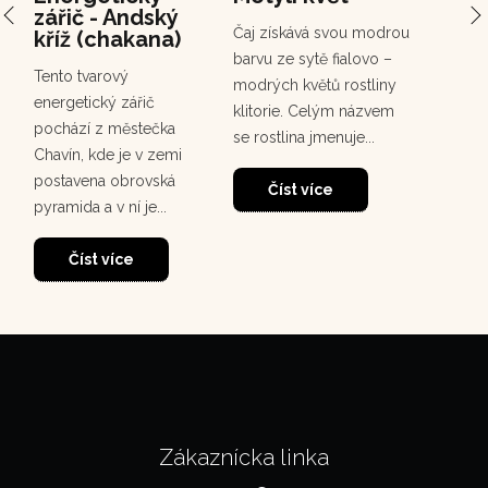
zářič - Andský
Chuc
Čaj získává svou modrou
kříž (chakana)
Chuchuh
barvu ze sytě fialovo –
Tento tvarový
korunov
modrých květů rostliny
energetický zářič
rostou
klitorie. Celým názvem
pochází z městečka
deštném
se rostlina jmenuje...
Chavín, kde je v zemi
30
dosahuj
postavena obrovská
m. Tento
Číst více
pyramida a v ní je...
Čí
Číst více
Zákaznícka linka