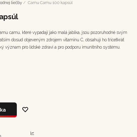
odnej liečby
Camu Camu 100 kapsúl
apsúl
amu camu, které vypadají jako malá jablka, jsou pozoruhodné svým
tším dosud objeveným zdrojem vitaminu C, obsahují ho třicetkrát
vský význam pro lidské zdraví a pro podporu imunitního systému.
íka
m