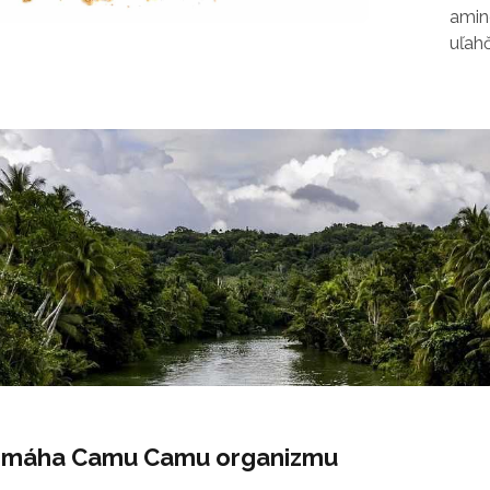
amin
uľah
omáha Camu Camu organizmu