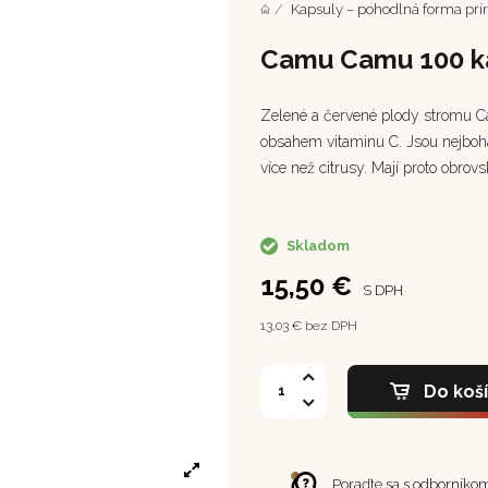
Kapsuly – pohodlná forma prír
Camu Camu 100 k
Zelené a červené plody stromu C
obsahem vitaminu C. Jsou nejboha
více než citrusy. Mají proto obro
Skladom
15,50 €
S DPH
13,03 € bez DPH
Do koš
Poraďte sa s odborníko