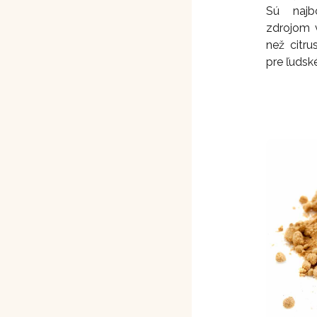
Sú najb
zdrojom v
než citr
pre ľudsk