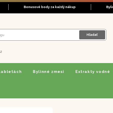
Bonusové body za každý nákup
Byl
Hľadať
12
 tabletách
Bylinné zmesi
Extrakty vodné