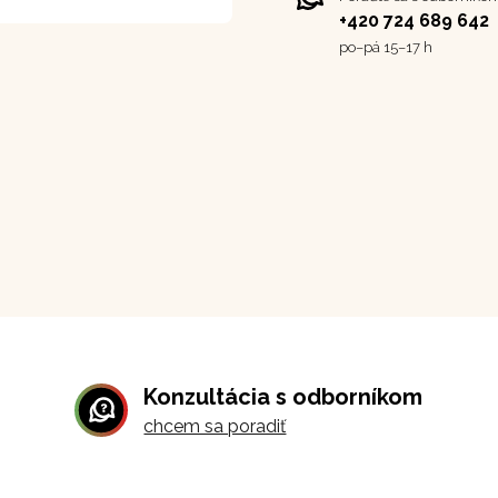
+420 724 689 642
po–⁠⁠⁠⁠⁠⁠pá 15–17 h
Konzultácia s odborníkom
chcem sa poradiť