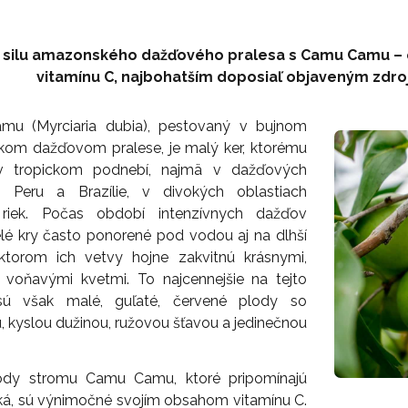
 silu amazonského dažďového pralesa s Camu Camu 
vitamínu C, najbohatším doposiaľ objaveným zdro
u (Myrciaria dubia), pestovaný v bujnom
om dažďovom pralese, je malý ker, ktorému
v tropickom podnebí, najmä v dažďových
h Peru a Brazílie, v divokých oblastiach
riek. Počas období intenzívnych dažďov
lé kry často ponorené pod vodou aj na dlhší
ktorom ich vetvy hojne zakvitnú krásnymi,
a voňavými kvetmi. To najcennejšie na tejto
 sú však malé, guľaté, červené plody so
, kyslou dužinou, ružovou šťavou a jedinečnou
ody stromu Camu Camu, ktoré pripomínajú
ká, sú výnimočné svojím obsahom vitamínu C.