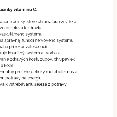
účinky vitamínu C:
idačné účinky, ktoré chránia bunky v tele
ivo prispieva k zdraviu
vaskulárneho systému
 správnej funkcii nervového systému
ha pri rekonvalescencii
uje imunitný systém a tvorbu a
vanie zdravých kostí, zubov, chrupaviek,
 a kože
yhnutný pre energetický metabolizmus a
u potravy na energiu
eva k vstrebávaniu železa z potravy