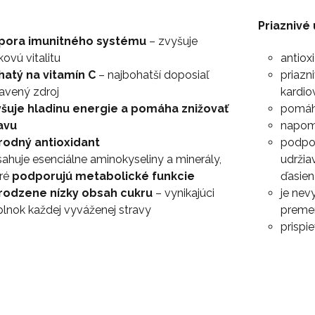
Priaznivé 
pora imunitného systému
– zvyšuje
kovú vitalitu
antiox
hatý na vitamín C
– najbohatší doposiaľ
priazn
avený zdroj
kardio
yšuje hladinu energie a pomáha znižovať
pomáha
avu
napomá
írodný antioxidant
podpor
ahuje esenciálne aminokyseliny a minerály,
udržia
oré
podporujú metabolické funkcie
ďasien
irodzene nízky obsah cukru
– vynikajúci
je nev
lnok každej vyváženej stravy
premen
prispi