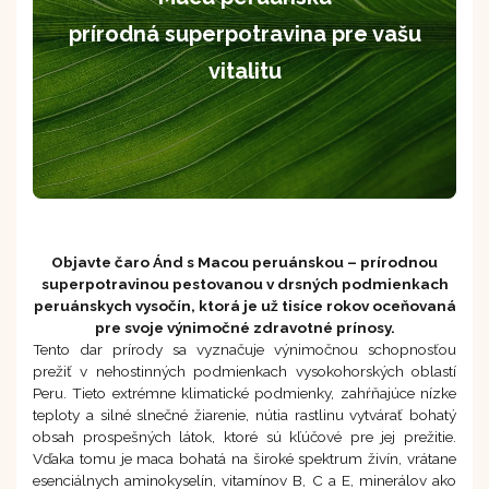
prírodná superpotravina pre vašu
vitalitu
Objavte čaro Ánd s Macou peruánskou – prírodnou
superpotravinou pestovanou v drsných podmienkach
peruánskych vysočín, ktorá je už tisíce rokov oceňovaná
pre svoje výnimočné zdravotné prínosy.
Tento dar prírody sa vyznačuje výnimočnou schopnosťou
prežiť v nehostinných podmienkach vysokohorských oblastí
Peru. Tieto extrémne klimatické podmienky, zahŕňajúce nízke
teploty a silné slnečné žiarenie, nútia rastlinu vytvárať bohatý
obsah prospešných látok, ktoré sú kľúčové pre jej prežitie.
Vďaka tomu je maca bohatá na široké spektrum živín, vrátane
esenciálnych aminokyselín, vitamínov B, C a E, minerálov ako