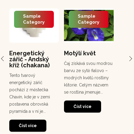
Sample
Sample
Category
Category
Energetický
Motýlí květ
PCH 
zářič - Andský
Chuc
Čaj získává svou modrou
kříž (chakana)
Chuchuh
barvu ze sytě fialovo –
Tento tvarový
korunov
modrých květů rostliny
energetický zářič
rostou
klitorie. Celým názvem
pochází z městečka
deštném
se rostlina jmenuje...
Chavín, kde je v zemi
30
dosahuj
postavena obrovská
m. Tento
Číst více
pyramida a v ní je...
Čí
Číst více