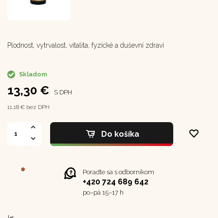
Plodnost, vytrvalost, vitalita, fyzické a duševní zdraví
Skladom
13,30 €
S DPH
11,18 € bez DPH
Do košíka
Poraďte sa s odborníkom
+420 724 689 642
po–⁠⁠⁠⁠⁠⁠pá 15–17 h