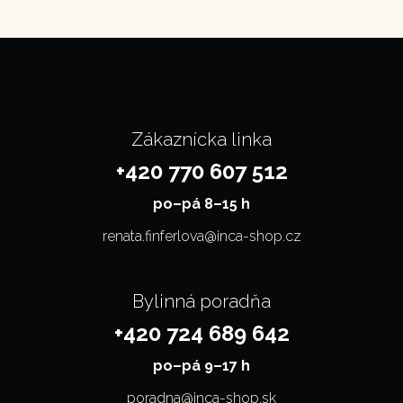
Zákaznícka linka
+420 770 607 512
po–⁠⁠⁠⁠⁠⁠pá 8–15 h
renata.finferlova@inca-shop.cz
Bylinná poradňa
+420 724 689 642
po–⁠⁠⁠⁠⁠⁠pá 9–17 h
poradna@inca-shop.sk