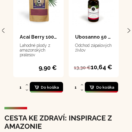
Acai Berry 100 g
Ubosanno 50 ml
Lahodné plody z
Odchod zápalových
amazonských
živlov
pralesov
10,64 €
9,90 €
13,30 €
Do košíka
Do košíka
CESTA KE ZDRAVÍ: INSPIRACE Z
AMAZONIE