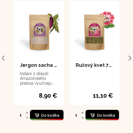
Jergon sacha 111 g
Ružový kvet 70 g
Indiáni z oblasti
Amazonského
pralesa využívajú
hľuzy Jergon Sacha
ako protijed v
8,90 €
11,10 €
prípade hmyzieho,
pavúčieho alebo
hadieho uhryznutia.
Nie je určené pre
Do košíka
Do košíka
deti.