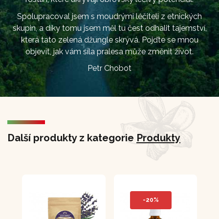
Spolupracoval jsem s moudrými léčiteli z etnických
skupin, a díky tomu jsem měl tu čest odhalit tajemství,
která tato zelená džungle skrývá. Pojďte se mnou
objevit, jak vám síla pralesa může změnit život.
Petr Chobot
Další produkty z kategorie
Produkty
-20%