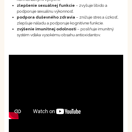
zlepšenie sexuálnej funkcie
– zvyšuje libido a
podporuje sexuálnu výkonnosť.
podpora duševného zdravia
– znižuje stres a úzkosť,
zlepšuje náladu a podporuje kognitívne funkcie.
zvýšenie imunitnej odolnosti
– posilňuje imunitný
systém vďaka vysokému obsahu antioxidantov.