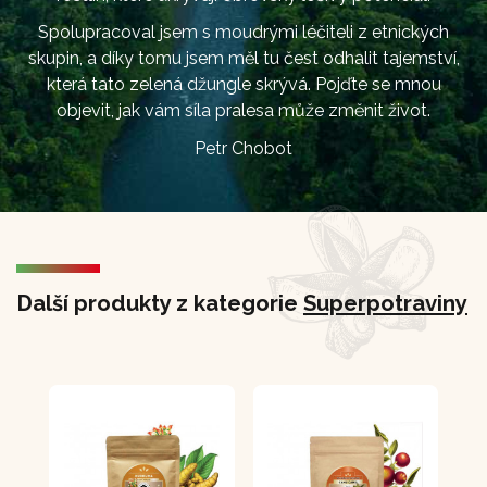
Spolupracoval jsem s moudrými léčiteli z etnických
skupin, a díky tomu jsem měl tu čest odhalit tajemství,
která tato zelená džungle skrývá. Pojďte se mnou
objevit, jak vám síla pralesa může změnit život.
Petr Chobot
Další produkty z kategorie
Superpotraviny