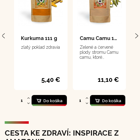
Kurkuma 111 g
Camu Camu 111 g
zlatý poklad zdravia
Zelené a červené
plody stromu Camu
camu, ktoré
vyzerajú ako malé
jablká, sú
pozoruhodné svojim
obsahom vitamínu
5,40 €
11,10 €
C. Sú najbohatším
doteraz objaveným
zdrojom vitamínu C,
obsahujú ho
Do košíka
Do košíka
tridsaťkrát viac ako
citrusy. Majú preto
obrovský význam
pre ľudské zdravie a
pre podporu
imunitného
CESTA KE ZDRAVÍ: INSPIRACE Z
systému.