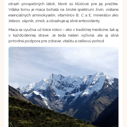
obsah prospešných látok, ktoré sú kľúčové pre jej prežitie.
Vďaka tomu je maca bohatá na široké spektrum živín, vrátane
esenciálnych aminokyselín, vitamínov B, C a E, minerálov ako
železo, vápnik, zinok, a obsahuje aj silné antioxidanty.
Maca sa využíva už tisíce rokov – ako v tradičnej medicíne, tak aj
v každodennej strave. Je teda nielen výživná, ale aj silná
prírodná podpora pre zdravie, vitalitu a celkovú pohod