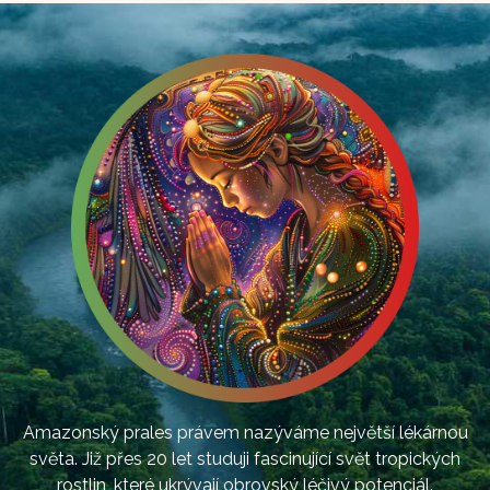
Amazonský prales právem nazýváme největší lékárnou
světa. Již přes 20 let studuji fascinující svět tropických
rostlin, které ukrývají obrovský léčivý potenciál.