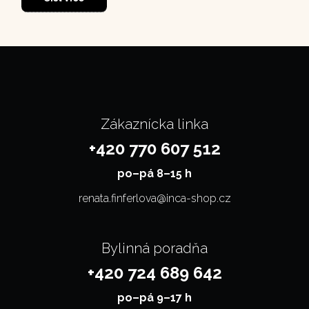
Zákaznícka linka
+420 770 607 512
po–⁠⁠⁠⁠⁠⁠pá 8–15 h
renata.finferlova@inca-shop.cz
Bylinná poradňa
+420 724 689 642
po–⁠⁠⁠⁠⁠⁠pá 9–17 h