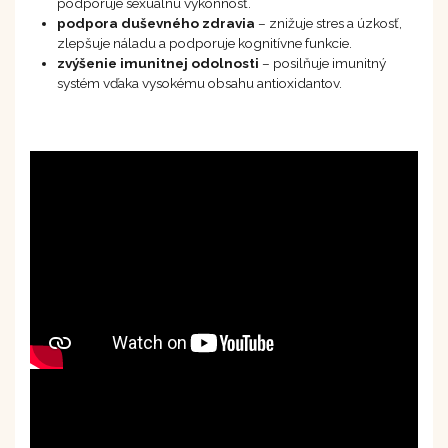
podporuje sexuálnu výkonnosť.
podpora duševného zdravia
– znižuje stres a úzkosť,
zlepšuje náladu a podporuje kognitívne funkcie.
zvýšenie imunitnej odolnosti
– posilňuje imunitný
systém vďaka vysokému obsahu antioxidantov.