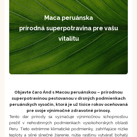
Maca peruánska
prírodná superpotravina pre vašu
vitalitu
Objavte čaro Ánd s Macou peruánskou – prírodnou
superpotravinou pestovanou v drsných podmienkach
peruánskych vysočín, ktorá je už tisíce rokov oceňovaná
pre svoje výnimočné zdravotné prínosy.
Tento dar prírody sa vyznačuje výnimočnou schopnosťou
prežiť v nehostinných podmienkach vysokohorských oblastí
Peru. Tieto extrémne klimatické podmienky, zahŕňajúce nízke
teploty a silné slnečné žiarenie, nútia rastlinu vytvárať bohatý