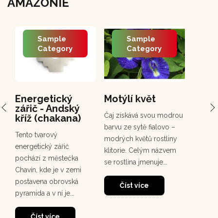
AMAZONIE
Sample
Sample
Category
Category
Energetický
Motýlí květ
PCH 
zářič - Andský
Chuc
Čaj získává svou modrou
kříž (chakana)
Chuchuh
barvu ze sytě fialovo –
Tento tvarový
korunov
modrých květů rostliny
energetický zářič
rostou
klitorie. Celým názvem
pochází z městečka
deštném
se rostlina jmenuje...
Chavín, kde je v zemi
30
dosahuj
postavena obrovská
m. Tento
Číst více
pyramida a v ní je...
Čí
Číst více