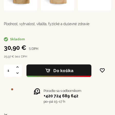
Plodnosť, vytrvalosť, vitalita, fyzické a duševné zdravie
Skladom
30,90 €
S DPH
25,97 € bez DPH
Do košíka
Poraďte sa s odborníkom
+420 724 689 642
po–⁠⁠⁠⁠⁠⁠pá 15–17 h