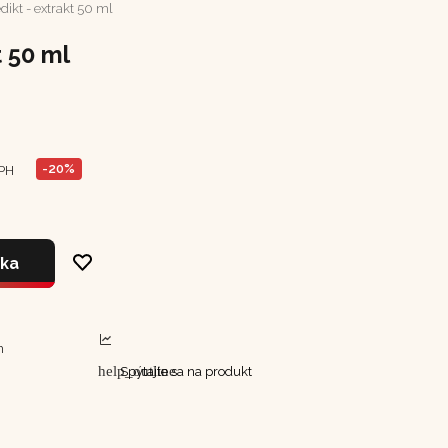
dikt - extrakt 50 ml
t 50 ml
-20%
PH
íka
m
help_outline
Spýtajte sa na produkt