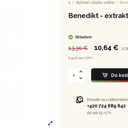
Bylinné výťažky vodné
Bene
Benedikt - extrak
Skladom
10,64 €
13,30 €
S D
8,94 € bez DPH
Do koš
Poraďte sa s odborníko
+420 724 689 642
po–⁠⁠⁠⁠⁠⁠pá 15–17 h