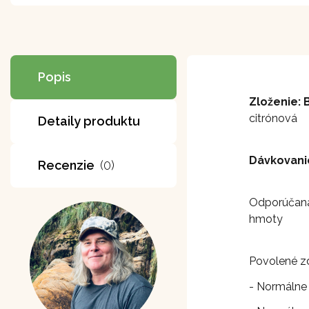
Popis
Zloženie: 
citrónová
Detaily produktu
Dávkovani
Recenzie
(0)
Odporúčaná 
hmoty
Povolené zd
- Normálne 