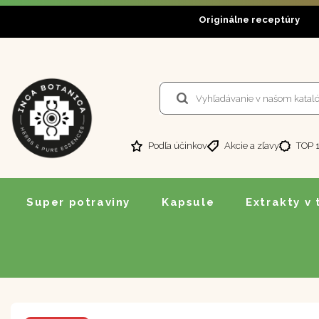
Originálne receptúry
Podľa účinkov
Akcie a zľavy
TOP 
Super potraviny
Kapsule
Extrakty v