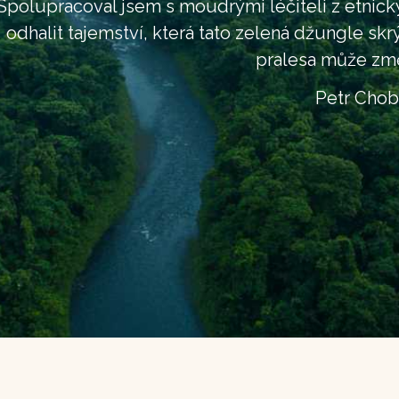
Spolupracoval jsem s moudrými léčiteli z etnick
odhalit tajemství, která tato zelená džungle skr
pralesa může změ
Petr Chob