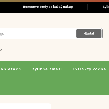
Bonusové body za každý nákup
Byl
Hľadať
12
 tabletách
Bylinné zmesi
Extrakty vodné