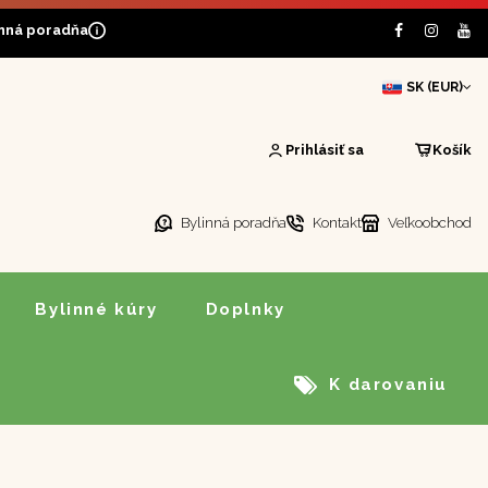
inná poradňa
SK (EUR)
Prihlásiť sa
Košík
Bylinná poradňa
Kontakt
Veľkoobchod
Bylinné kúry
Doplnky
K darovaniu