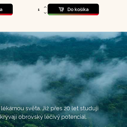
ka
Do košíka
kárnou světa. Již přes 20 let studuji
ukrývají obrovský léčivý potenciál.