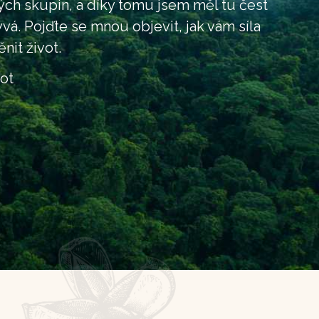
ých skupin, a díky tomu jsem měl tu čest
ývá. Pojďte se mnou objevit, jak vám síla
nit život.
ot