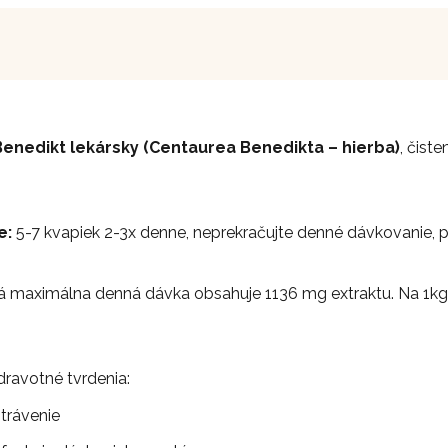
Benedikt lekársky (Centaurea Benedikta – hierba)
, čist
e:
5-7 kvapiek 2-3x denne, neprekračujte denné dávkovanie, p
maximálna denná dávka obsahuje 1136 mg extraktu. Na 1kg r
ravotné tvrdenia:
trávenie