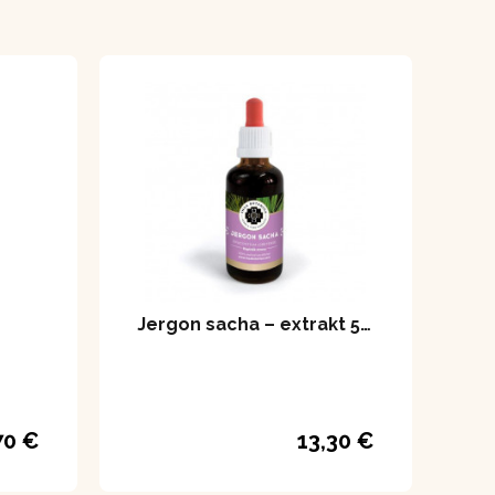
Jergon sacha – extrakt 50 ml
70 €
13,30 €