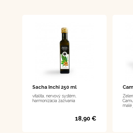
Sacha Inchi 250 ml
Cam
vitalita, nervový systém,
Zelen
harmonizácia zažívania
Camu 
malé 
svoji
najbo
18,90 €
zdroj
tridsa
preto