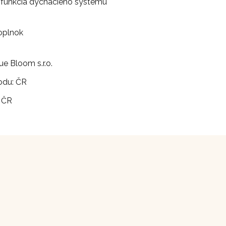
 funkcia dýchacieho systému
oplnok
ue Bloom s.r.o.
odu: ČR
 ČR