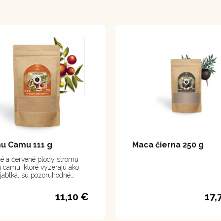
u Camu 111 g
Maca čierna 250 g
é a červené plody stromu
.
camu, ktoré vyzerajú ako
jablká, sú pozoruhodné
m obsahom vitamínu C. Sú
hatším doteraz objaveným
11,10 €
17,
om vitamínu C, obsahujú ho
ťkrát viac ako citrusy. Majú
 obrovský význam pre ľudské