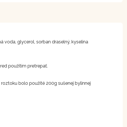
ená voda, glycerol, sorban draselný, kyselina
red použitím pretrepať.
oztoku bolo použité 200g sušenej bylinnej