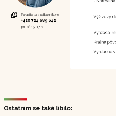
- Normálna
Poraďte sa s odborníkom
Výživový d
+420 724 689 642
po–⁠⁠⁠⁠⁠⁠pá 15–17 h
Výrobca: Bl
Krajina pôv
Vyrobené v
Ostatním se také líbilo: