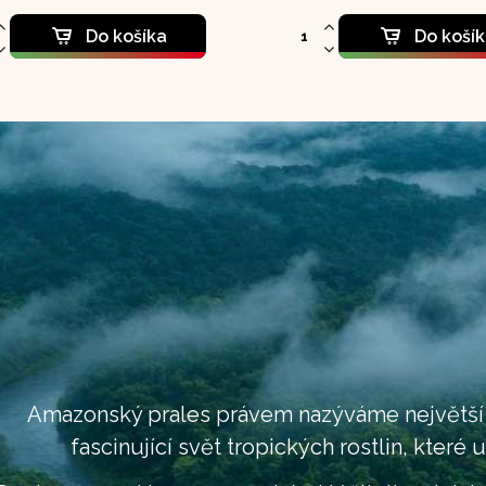
ie a pre podporu imunitného
ému.
Do košíka
Do koší
Amazonský prales právem nazýváme největší lé
fascinující svět tropických rostlin, které 