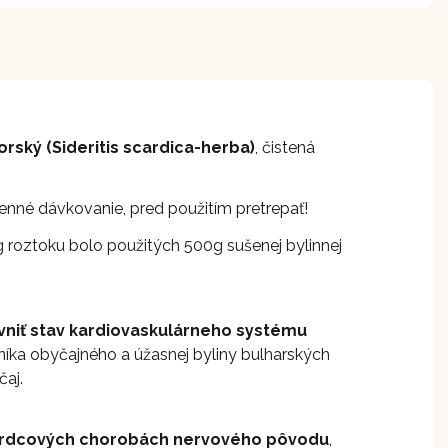
orský (Sideritis scardica-herba)
, čistená
enné dávkovanie, pred použitím pretrepať!
roztoku bolo použitých 500g sušenej bylinnej
yvniť stav kardiovaskulárneho systému
níka obyčajného a úžasnej byliny bulharských
čaj.
ri srdcových chorobách nervového pôvodu
,