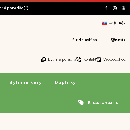
inná poradňa
SK (EUR)
Prihlásiť sa
Košík
Bylinná poradňa
Kontakt
Veľkoobchod
Bylinné kúry
Doplnky
K darovaniu