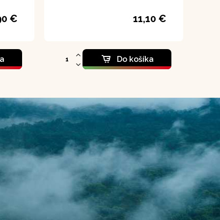
ný
90 €
11,10 €
ka
Do košíka