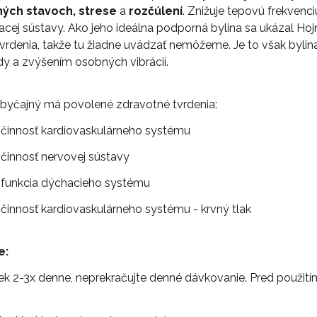
ných stavoch, strese
a
rozčúlení
. Znižuje tepovú frekvenciu
acej sústavy. Ako jeho ideálna podporná bylina sa ukázal Hoj
vrdenia, takže tu žiadne uvádzať nemôžeme. Je to však byl
dy a zvýšením osobných vibrácií.
byčajný má povolené zdravotné tvrdenia:
 činnosť kardiovaskulárneho systému
činnosť nervovej sústavy
 funkcia dýchacieho systému
činnosť kardiovaskulárneho systému - krvný tlak
e:
iek 2-3x denne, neprekračujte denné dávkovanie. Pred použití