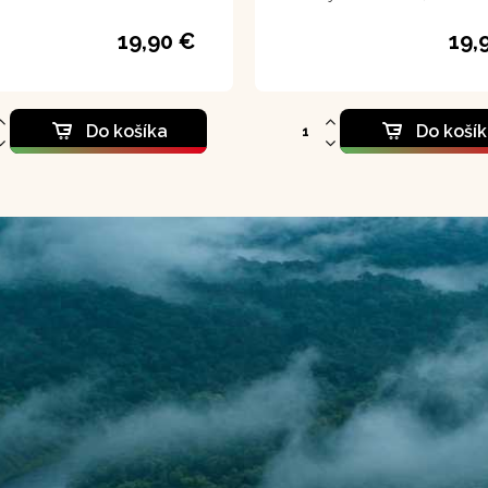
našej reči znamená "Oprave
chrbát")
19,90 €
19,
Do košíka
Do koší