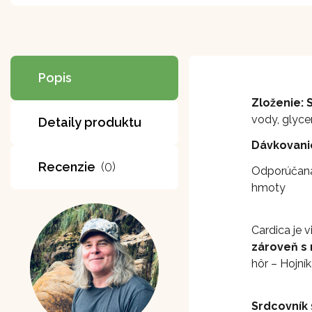
Popis
Zloženie: 
vody, glycer
Detaily produktu
Dávkovani
Recenzie
(0)
Odporúčaná 
hmoty
Cardica je 
zároveň s
hôr – Hojní
Srdcovník