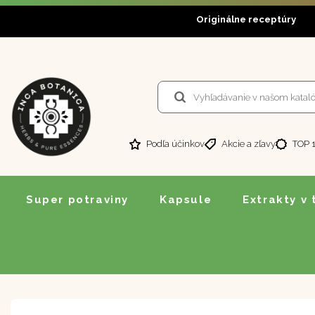
Originálne receptúry
Podľa účinkov
Akcie a zľavy
TOP 
Super potraviny
Kapsule
Extrakty v