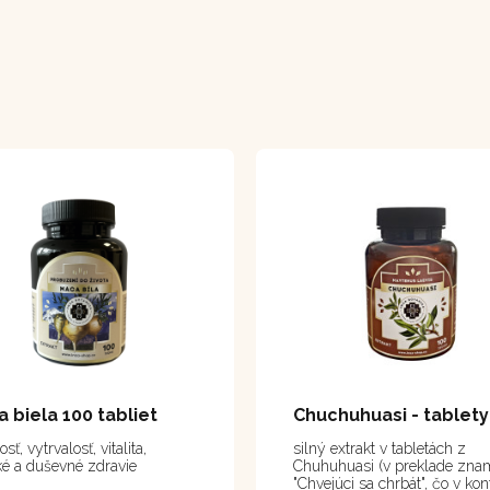
 biela 100 tabliet
sť, vytrvalosť, vitalita,
silný extrakt v tabletách z
ké a duševné zdravie
Chuhuhuasi (v preklade zn
"Chvejúci sa chrbát", čo v kon