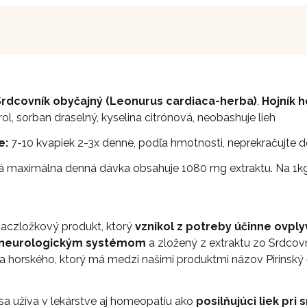
Srdcovník obyčajný (Leonurus cardiaca-herba)
,
Hojník h
ol, sorban draselný, kyselina citrónová, neobashuje lieh
e:
7-10 kvapiek 2-3x denne, podľa hmotnosti, neprekračujte d
maximálna denná dávka obsahuje 1080 mg extraktu. Na 1kg 
viaczložkový produkt, ktorý
vznikol z potreby účinne ovpl
 neurologickým systémom
a zložený z extraktu zo Srdcov
ka horského, ktorý má medzi našimi produktmi názov Pirinský 
sa užíva v lekárstve aj homeopatiu ako
posilňujúci liek p