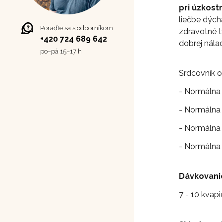
pri úzkost
liečbe dých
Poraďte sa s odborníkom
zdravotné t
+420 724 689 642
dobrej nála
po–⁠⁠⁠⁠⁠⁠pá 15–17 h
Srdcovník o
- Normálna
- Normálna 
- Normálna
- Normálna 
Dávkovani
7 - 10 kvap