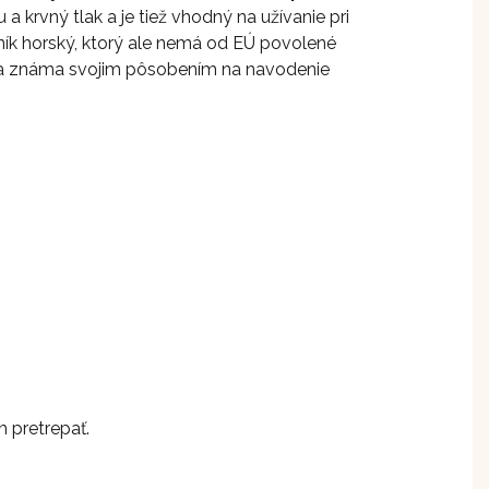
 a krvný tlak a je tiež vhodný na užívanie pri
ník horský, ktorý ale nemá od EÚ povolené
ina známa svojim pôsobením na navodenie
m pretrepať.