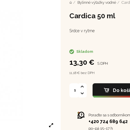
Bylinné výťažky vodné
Card
Cardica 50 ml
Srdce v rytme
Skladom
13,30 €
S DPH
11,18 € bez DPH
Do koš
Poraďte sa s odborníko
+420 724 689 642
po–⁠⁠⁠⁠⁠⁠pá 15–17 h