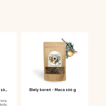
Chuchuhuasi - tablety 100 tabliet
Biely koreň - Maca 100 g
amená
texte