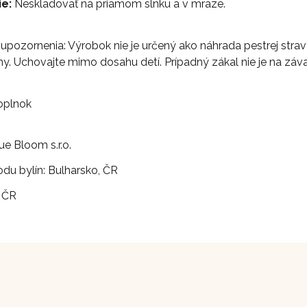
e:
Neskladovať na priamom slnku a v mraze.
pozornenia: Výrobok nie je určený ako náhrada pestrej stravy.
ny. Uchovajte mimo dosahu detí. Prípadný zákal nie je na záva
oplnok
ue Bloom s.r.o.
odu bylín: Bulharsko, ČR
 ČR