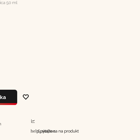
ica 50 ml
íka
m
help_outline
Spýtajte sa na produkt