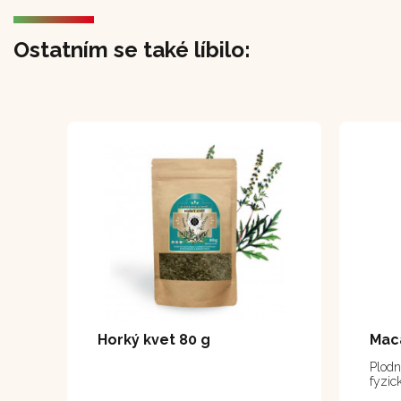
Ostatním se také líbilo:
Horký kvet 80 g
Maca
Plodno
fyzic