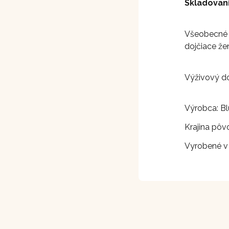
Skladovani
Všeobecné u
dojčiace že
Výživový d
Výrobca: Bl
Krajina pôv
Vyrobené v