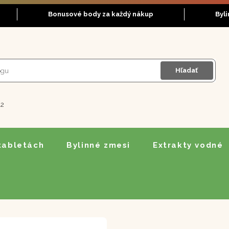
Bonusové body za každý nákup
Byl
Hľadať
12
 tabletách
Bylinné zmesi
Extrakty vodné